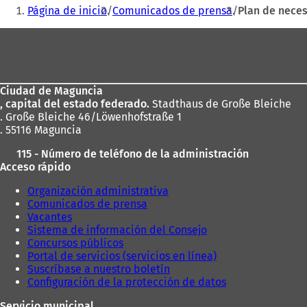
Estás
Página de inicio
Comunicados de prensa
Plan de neces
aquí:
Zona
de
los
Ciudad de Maguncia
pies
, capital del estado federado.
Stadthaus de Große Bleiche
. Große Bleiche 46/Löwenhofstraße 1
. 55116 Maguncia
115 - Número de teléfono de la administración
Acceso rápido
Organización administrativa
Comunicados de prensa
Vacantes
Sistema de información del Consejo
Concursos públicos
Portal de servicios (servicios en línea)
Suscríbase a nuestro boletín
Configuración de la protección de datos
Servicio municipal