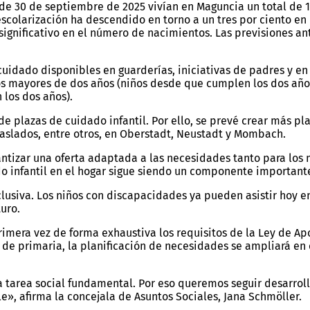
e 30 de septiembre de 2025 vivían en Maguncia un total de 10 
escolarización ha descendido en torno a un tres por ciento en
nificativo en el número de nacimientos. Las previsiones ante
cuidado disponibles en guarderías, iniciativas de padres y en 
s mayores de dos años (niños desde que cumplen los dos años h
 los dos años).
de plazas de cuidado infantil. Por ello, se prevé crear más 
aslados, entre otros, en Oberstadt, Neustadt y Mombach.
antizar una oferta adaptada a las necesidades tanto para lo
dado infantil en el hogar sigue siendo un componente importan
clusiva. Los niños con discapacidades ya pueden asistir hoy e
uro.
imera vez de forma exhaustiva los requisitos de la Ley de Ap
de primaria, la planificación de necesidades se ampliará en e
una tarea social fundamental. Por eso queremos seguir desarro
», afirma la concejala de Asuntos Sociales, Jana Schmöller.