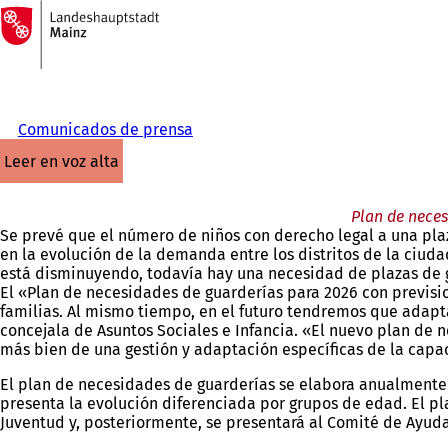
A
la
Saltar al contenido
página
de
inicio
Comunicados de prensa
leer en voz alta
Plan de neces
Se prevé que el número de niños con derecho legal a una pla
en la evolución de la demanda entre los distritos de la ciud
está disminuyendo, todavía hay una necesidad de plazas de g
El «Plan de necesidades de guarderías para 2026 con previsio
familias. Al mismo tiempo, en el futuro tendremos que adapta
concejala de Asuntos Sociales e Infancia. «El nuevo plan de 
más bien de una gestión y adaptación específicas de la capa
El plan de necesidades de guarderías se elabora anualmente co
presenta la evolución diferenciada por grupos de edad. El pl
Juventud y, posteriormente, se presentará al Comité de Ayuda