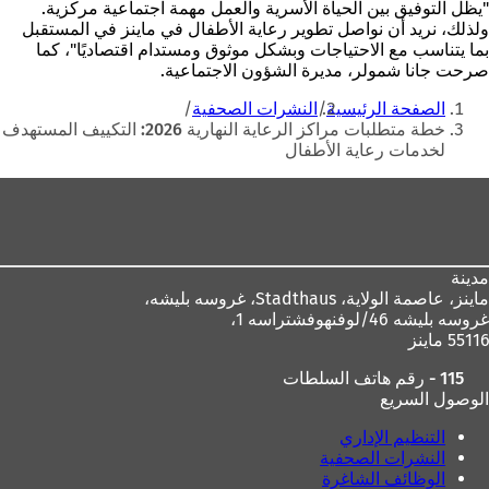
"يظل التوفيق بين الحياة الأسرية والعمل مهمة اجتماعية مركزية.
ولذلك، نريد أن نواصل تطوير رعاية الأطفال في ماينز في المستقبل
بما يتناسب مع الاحتياجات وبشكل موثوق ومستدام اقتصاديًا"، كما
صرحت جانا شمولر، مديرة الشؤون الاجتماعية.
أنت
الصفحة الرئيسية
النشرات الصحفية
هنا
خطة متطلبات مراكز الرعاية النهارية 2026: التكييف المستهدف
لخدمات رعاية الأطفال
منطقة
القدم
مدينة
ماينز، عاصمة الولاية،
Stadthaus، غروسه بليشه،
غروسه بليشه 46/لوفنهوفشتراسه 1،
55116 ماينز
115 - رقم هاتف السلطات
الوصول السريع
التنظيم الإداري
النشرات الصحفية
الوظائف الشاغرة