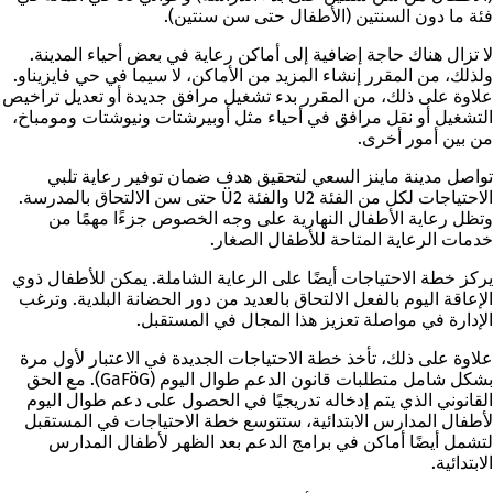
فئة ما دون السنتين (الأطفال حتى سن سنتين).
لا تزال هناك حاجة إضافية إلى أماكن رعاية في بعض أحياء المدينة.
ولذلك، من المقرر إنشاء المزيد من الأماكن، لا سيما في حي فايزيناو.
علاوة على ذلك، من المقرر بدء تشغيل مرافق جديدة أو تعديل تراخيص
التشغيل أو نقل مرافق في أحياء مثل أوبيرشتات ونيوشتات ومومباخ،
من بين أمور أخرى.
تواصل مدينة ماينز السعي لتحقيق هدف ضمان توفير رعاية تلبي
الاحتياجات لكل من الفئة U2 والفئة Ü2 حتى سن الالتحاق بالمدرسة.
وتظل رعاية الأطفال النهارية على وجه الخصوص جزءًا مهمًا من
خدمات الرعاية المتاحة للأطفال الصغار.
يركز خطة الاحتياجات أيضًا على الرعاية الشاملة. يمكن للأطفال ذوي
الإعاقة اليوم بالفعل الالتحاق بالعديد من دور الحضانة البلدية. وترغب
الإدارة في مواصلة تعزيز هذا المجال في المستقبل.
علاوة على ذلك، تأخذ خطة الاحتياجات الجديدة في الاعتبار لأول مرة
بشكل شامل متطلبات قانون الدعم طوال اليوم (GaFöG). مع الحق
القانوني الذي يتم إدخاله تدريجيًا في الحصول على دعم طوال اليوم
لأطفال المدارس الابتدائية، ستتوسع خطة الاحتياجات في المستقبل
لتشمل أيضًا أماكن في برامج الدعم بعد الظهر لأطفال المدارس
الابتدائية.