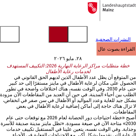
إلى
الصفحة
الانتقال إلى المحتوى
الرئيسية
النشرات الصحفية
القراءة بصوت عالٍ
٢٨. مايو ٢٠٢٦
خطة متطلبات مراكز الرعاية النهارية 2026: التكييف المستهدف
لخدمات رعاية الأطفال
من المتوقع أن يظل عدد الأطفال الذين لديهم الحق القانوني في
الحصول على مكان لرعاية الأطفال في ماينز مستقرًا إلى حد كبير
حتى عام 2030. وفي الوقت نفسه، هناك اختلافات واضحة في تطور
الطلب بين أحياء المدينة. في حين أن العديد من المقاطعات الآن مزودة
بشكل جيد للغاية وعدد المواليد أو الأطفال في سن صفر في انخفاض،
لا تزال هناك حاجة إلى أماكن إضافية لرعاية الأطفال في بعض
المقاطعات.
أصبح «خطة احتياجات دور الحضانة لعام 2026 مع توقعات حتى عام
2030» متاحة الآن في صيغة مسودة. «تظل ماينز مدينة صديقة للأسرة
وجذابة. وفي الوقت نفسه، يتعين علينا في المستقبل تكييف خدمات
الرعاية التي نقدمها بشكل أكبر مع الاحتياجات الفعلية في الأحياء