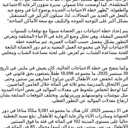
المختلفة»، كما أوضحت جانا شمولر، مديرة شؤون الرعاية الاجتماعية
والطفولة. "يُظهر خطة الاحتياجات الجديدة بوضوح أننا في وضع جيد
بالفعل في العديد من المجالات. لذا، سيكون التركيز في المستقبل
بشكل أكبر على التوجيه الموجه والتكيف مع سعة الأماكن المتاحة."
يتم إعداد خطة احتياجات دور الحضانة سنويًا مع توقعات للسنوات
الخمس المقبلة. وهي تحلل وضع الرعاية في الأحياء المختلفة وتعرض
التطور بشكل مفصل حسب الفئات العمرية. تتم مناقشة خطة
الاحتياجات أولاً في مجموعة العمل المعنية بدعم دور الحضانة التابعة
للجنة مساعدة الشباب، ثم تُعرض على لجنة مساعدة الشباب ومجلس
المدينة.
وكما يتضح من خطة الاحتياجات الحالية، كان يعيش في ماينز، في تاريخ
30 سبتمبر 2025، ما مجموعه 10.096 طفلاً يتمتعون بحق قانوني في
الرعاية. انخفض عدد الأطفال الذين تتراوح أعمارهم بين سنتين وحتى
سن الالتحاق بالمدرسة بنحو ثلاثة في المائة خلال العامين الماضيين.
كما لوحظ انخفاض ملحوظ في معدلات المواليد في بعض أحياء المدينة
مثل نيوشتات وغونسنهايم وبريتزنهايم. وتختلف التوقعات السابقة بشأن
ارتفاع معدلات المواليد عن التطور الفعلي.
في 31 ديسمبر 2025، كان هناك ما مجموعه 9,381 مكانًا متاحًا في دور
الحضانة ومبادرات الآباء والرعاية النهارية للأطفال. تبلغ نسبة التغطية
حالياً على مستوى المدينة 102 في المائة في فئة ما فوق السنتين
(الأطفال من سن سنتين حتى بدء الدراسة) وحوالي 85 في المائة في