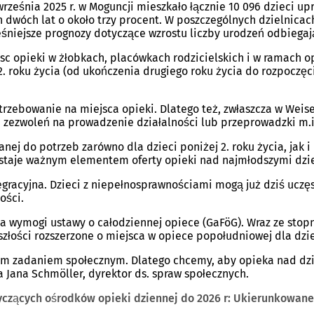
rześnia 2025 r. w Moguncji mieszkało łącznie 10 096 dzieci up
 dwóch lat o około trzy procent. W poszczególnych dzielnicac
niejsze prognozy dotyczące wzrostu liczby urodzeń odbiegają 
ejsc opieki w żłobkach, placówkach rodzicielskich i w ramach
. roku życia (od ukończenia drugiego roku życia do rozpoczęci
rzebowanie na miejsca opieki. Dlatego też, zwłaszcza w Weis
zezwoleń na prowadzenie działalności lub przeprowadzki m.i
j do potrzeb zarówno dla dzieci poniżej 2. roku życia, jak i
ostaje ważnym elementem oferty opieki nad najmłodszymi dzi
gracyjna. Dzieci z niepełnosprawnościami mogą już dziś uczęs
ości.
ia wymogi ustawy o całodziennej opiece (GaFöG). Wraz ze st
szłości rozszerzone o miejsca w opiece popołudniowej dla dzi
m zadaniem społecznym. Dlatego chcemy, aby opieka nad dzi
 Jana Schmöller, dyrektor ds. spraw społecznych.
czących ośrodków opieki dziennej do 2026 r: Ukierunkowane