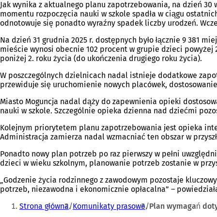
Jak wynika z aktualnego planu zapotrzebowania, na dzień 30 w
momentu rozpoczęcia nauki w szkole spadła w ciągu ostatnich
odnotowuje się ponadto wyraźny spadek liczby urodzeń. Wcześ
Na dzień 31 grudnia 2025 r. dostępnych było łącznie 9 381 mi
mieście wynosi obecnie 102 procent w grupie dzieci powyżej 2
poniżej 2. roku życia (do ukończenia drugiego roku życia).
W poszczególnych dzielnicach nadal istnieje dodatkowe zapot
przewiduje się uruchomienie nowych placówek, dostosowanie 
Miasto Moguncja nadal dąży do zapewnienia opieki dostosowane
nauki w szkole. Szczególnie opieka dzienna nad dziećmi poz
Kolejnym priorytetem planu zapotrzebowania jest opieka inte
Administracja zamierza nadal wzmacniać ten obszar w przyszł
Ponadto nowy plan potrzeb po raz pierwszy w pełni uwzględn
dzieci w wieku szkolnym, planowanie potrzeb zostanie w przy
„Godzenie życia rodzinnego z zawodowym pozostaje kluczowy
potrzeb, niezawodna i ekonomicznie opłacalna” – powiedziała
Jesteś
Strona główna
Komunikaty prasowe
Plan wymagań doty
tutaj: