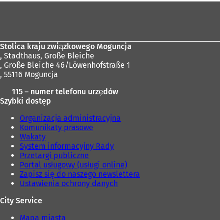
Obszar
stóp
Stolica kraju związkowego Moguncja
,
Stadthaus, Große Bleiche
, Große Bleiche 46/Löwenhofstraße 1
, 55116 Moguncja
115 – numer telefonu urzędów
Szybki dostęp
Organizacja administracyjna
Komunikaty prasowe
Wakaty
System informacyjny Rady
Przetargi publiczne
Portal usługowy (usługi online)
Zapisz się do naszego newslettera
Ustawienia ochrony danych
City Service
Mapa miasta