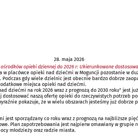
28. maja 2026
środków opieki dziennej do 2026 r: Ukierunkowane dostosowan
a w placówce opieki nad dziećmi w Moguncji pozostanie w duże
 Podczas gdy wiele dzielnic jest obecnie bardzo dobrze zaopa
dodatkowe miejsca opieki nad dziećmi.
nad dziećmi na rok 2026 wraz z prognozą do 2030 roku” jest j
j dostosować naszą ofertę opieki do rzeczywistych potrzeb po
yraźnie pokazuje, że w wielu obszarach jesteśmy już dobrze p
 jest sporządzany co roku wraz z prognozą na najbliższe pięć 
kowe. Plan zapotrzebowania jest najpierw omawiany w grupie ro
ocy młodzieży oraz radzie miasta.