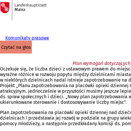
Do
strony
Przejdź do treści
głównej
Komunikaty prasowe
czytać na głos
Plan wymagań dotyczących o
Oczekuje się, że liczba dzieci z ustawowym prawem do miejsc
wyraźne różnice w rozwoju popytu między dzielnicami miasta.
w niektórych dzielnicach nadal istnieje zapotrzebowanie na 
Projekt „Planu zapotrzebowania na placówki opieki dziennej 
atrakcyjnym. Jednocześnie w przyszłości musimy jeszcze lepie
ds. spraw społecznych i dzieci. „Nowy plan zapotrzebowania w
ukierunkowane sterowanie i dostosowywanie liczby miejsc”.
Plan zapotrzebowania na placówki opieki dziennej nad dziećmi
dzielnicach i przedstawia jej rozwój w podziale na grupy wie
pomocy młodzieży, a następnie przedkładany komisji ds. pom