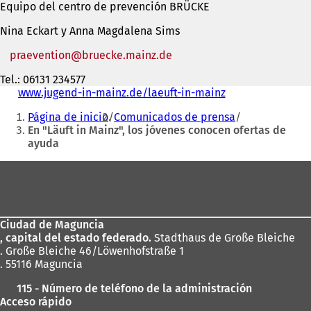
Equipo del centro de prevención BRÜCKE
Nina Eckart y Anna Magdalena Sims
praevention
bruecke.mainz
de
Tel.: 06131 234577
www.jugend-in-mainz.de/laeuft-in-mainz
(
Estás
S
Página de inicio
Comunicados de prensa
e
aquí:
En "Läuft in Mainz", los jóvenes conocen ofertas de
a
ayuda
b
r
Zona
e
e
de
n
los
u
n
Ciudad de Maguncia
pies
a
, capital del estado federado.
Stadthaus de Große Bleiche
n
. Große Bleiche 46/Löwenhofstraße 1
u
. 55116 Maguncia
e
115 - Número de teléfono de la administración
v
Acceso rápido
a