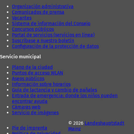
p
Organización administrativa
e
Comunicados de prensa
s
Vacantes
t
Sistema de información del Consejo
a
Concursos públicos
ñ
Portal de servicios (servicios en línea)
a
Suscríbase a nuestro boletín
)
Configuración de la protección de datos
Servicio municipal
Plano de la ciudad
Puntos de acceso WLAN
Aseos públicos
Información sobre horarios
Guía de lactancia y cambio de pañales
Entrada de emergencia: donde los niños pueden
encontrar ayuda
Cámaras web
Servicio de imágenes
© 2026
Landeshauptstadt
Pie de imprenta
Mainz
Política de privacidad