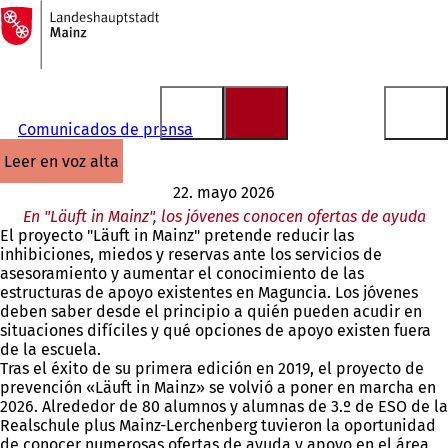
A
la
Saltar al contenido
página
de
inicio
Comunicados de prensa
leer en voz alta
22. mayo 2026
En "Läuft in Mainz", los jóvenes conocen ofertas de ayuda
El proyecto "Läuft in Mainz" pretende reducir las
inhibiciones, miedos y reservas ante los servicios de
asesoramiento y aumentar el conocimiento de las
estructuras de apoyo existentes en Maguncia. Los jóvenes
deben saber desde el principio a quién pueden acudir en
situaciones difíciles y qué opciones de apoyo existen fuera
de la escuela.
Tras el éxito de su primera edición en 2019, el proyecto de
prevención «Läuft in Mainz» se volvió a poner en marcha en
2026. Alrededor de 80 alumnos y alumnas de 3.º de ESO de la
Realschule plus Mainz-Lerchenberg tuvieron la oportunidad
de conocer numerosas ofertas de ayuda y apoyo en el área