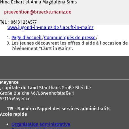
Nina Eckart et Anna Magdalena Sims
praevention
bruecke.mainz
de
Tél. : 06131 234577
www.jugend-in-mainz.de/laeuft-in-mainz
(
Vous
S
Page d'accueil
Communiqués de presse
'
êtes
Les jeunes découvrent les offres d'aide à l'occasion de
o
l'événement "Läuft in Mainz".
ici
u
v
:
Pied
r
e
de
d
page
a
n
Mayence
s
, capitale du Land
Stadthaus Große Bleiche
u
Große Bleiche 46/Löwenhofstraße 1
n
55116 Mayence
n
115 - Numéro d'appel des services administratifs
o
Accès rapide
u
v
Organisation administrative
e