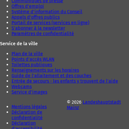
Communiqués de presse
l
Offres d'emploi
o
Système d'information du Conseil
n
Appels d'offres publics
g
Portail de services (services en ligne)
l
S'abonner à la newsletter
e
Paramètres de confidentialité
t
)
Service de la ville
Plan de la ville
Points d'accès WLAN
Toilettes publiques
Renseignements sur les horaires
Guide de l'allaitement et des couches
Entrée de secours - les enfants y trouvent de l'aide
Webcams
Service d'images
© 2026
Landeshauptstadt
Mentions légales
Mainz
Déclaration de
confidentialité
Déclaration
d'accessibilité