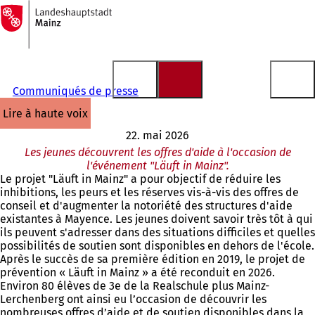
Vers
la
Accéder au contenu
page
d'accueil
Communiqués de presse
lire à haute voix
22. mai 2026
Les jeunes découvrent les offres d'aide à l'occasion de
l'événement "Läuft in Mainz".
Le projet "Läuft in Mainz" a pour objectif de réduire les
inhibitions, les peurs et les réserves vis-à-vis des offres de
conseil et d'augmenter la notoriété des structures d'aide
existantes à Mayence. Les jeunes doivent savoir très tôt à qui
ils peuvent s'adresser dans des situations difficiles et quelles
possibilités de soutien sont disponibles en dehors de l'école.
Après le succès de sa première édition en 2019, le projet de
prévention « Läuft in Mainz » a été reconduit en 2026.
Environ 80 élèves de 3e de la Realschule plus Mainz-
Lerchenberg ont ainsi eu l’occasion de découvrir les
nombreuses offres d’aide et de soutien disponibles dans la