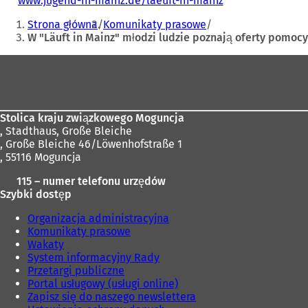
www.jugend-in-mainz.de/laeuft-in-mainz
(
Jesteś
O
Strona główna
Komunikaty prasowe
t
tutaj:
W "Läuft in Mainz" młodzi ludzie poznają oferty pomocy
w
i
Obszar
e
r
stóp
a
s
i
Stolica kraju związkowego Moguncja
ę
,
Stadthaus, Große Bleiche
w
, Große Bleiche 46/Löwenhofstraße 1
n
, 55116 Moguncja
o
115 – numer telefonu urzędów
w
Szybki dostęp
e
j
Organizacja administracyjna
k
Komunikaty prasowe
a
Wakaty
r
System informacyjny Rady
c
Przetargi publiczne
i
Portal usługowy (usługi online)
e
Zapisz się do naszego newslettera
)