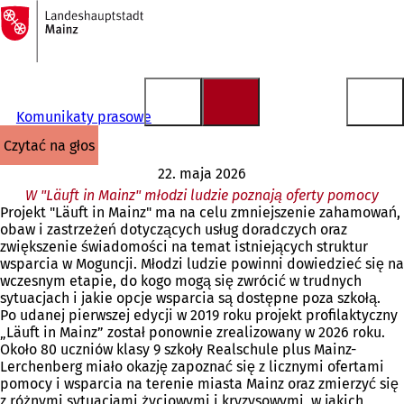
Do
strony
Przejdź do treści
głównej
Komunikaty prasowe
czytać na głos
22. maja 2026
W "Läuft in Mainz" młodzi ludzie poznają oferty pomocy
Projekt "Läuft in Mainz" ma na celu zmniejszenie zahamowań,
obaw i zastrzeżeń dotyczących usług doradczych oraz
zwiększenie świadomości na temat istniejących struktur
wsparcia w Moguncji. Młodzi ludzie powinni dowiedzieć się na
wczesnym etapie, do kogo mogą się zwrócić w trudnych
sytuacjach i jakie opcje wsparcia są dostępne poza szkołą.
Po udanej pierwszej edycji w 2019 roku projekt profilaktyczny
„Läuft in Mainz” został ponownie zrealizowany w 2026 roku.
Około 80 uczniów klasy 9 szkoły Realschule plus Mainz-
Lerchenberg miało okazję zapoznać się z licznymi ofertami
pomocy i wsparcia na terenie miasta Mainz oraz zmierzyć się
z różnymi sytuacjami życiowymi i kryzysowymi, w jakich