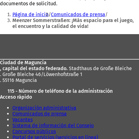
documentos de solicitud.
Estás
Página de inicio
Comunicados de prensa
aquí:
Meenzer Sommerstraßen: ¡Más espacio para el juego,
el encuentro y la calidad de vida!
Zona
de
los
Ciudad de Maguncia
pies
, capital del estado federado.
Stadthaus de Große Bleiche
. Große Bleiche 46/Löwenhofstraße 1
. 55116 Maguncia
115 - Número de teléfono de la administración
Acceso rápido
Organización administrativa
Comunicados de prensa
Vacantes
Sistema de información del Consejo
Concursos públicos
Portal de servicios (servicios en línea)