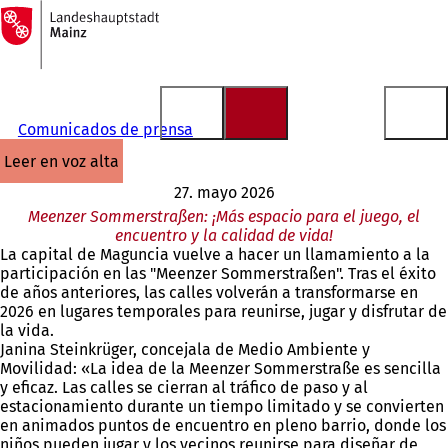
A
la
Saltar al contenido
página
de
inicio
Comunicados de prensa
leer en voz alta
27. mayo 2026
Meenzer Sommerstraßen: ¡Más espacio para el juego, el
encuentro y la calidad de vida!
La capital de Maguncia vuelve a hacer un llamamiento a la
participación en las "Meenzer Sommerstraßen". Tras el éxito
de años anteriores, las calles volverán a transformarse en
2026 en lugares temporales para reunirse, jugar y disfrutar de
la vida.
Janina Steinkrüger, concejala de Medio Ambiente y
Movilidad: «La idea de la Meenzer Sommerstraße es sencilla
y eficaz. Las calles se cierran al tráfico de paso y al
estacionamiento durante un tiempo limitado y se convierten
en animados puntos de encuentro en pleno barrio, donde los
niños pueden jugar y los vecinos reunirse para diseñar de