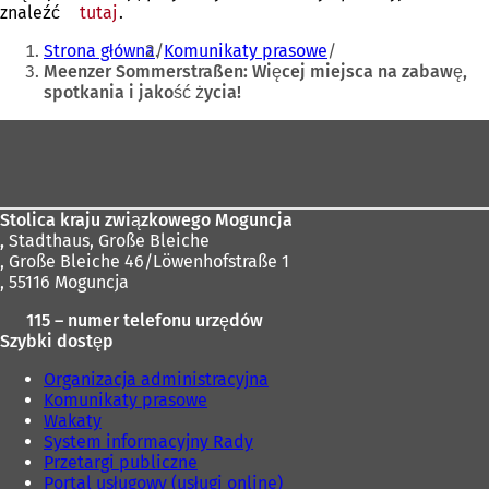
znaleźć
tutaj
.
Jesteś
Strona główna
Komunikaty prasowe
tutaj:
Meenzer Sommerstraßen: Więcej miejsca na zabawę,
spotkania i jakość życia!
Obszar
stóp
Stolica kraju związkowego Moguncja
,
Stadthaus, Große Bleiche
, Große Bleiche 46/Löwenhofstraße 1
, 55116 Moguncja
115 – numer telefonu urzędów
Szybki dostęp
Organizacja administracyjna
Komunikaty prasowe
Wakaty
System informacyjny Rady
Przetargi publiczne
Portal usługowy (usługi online)