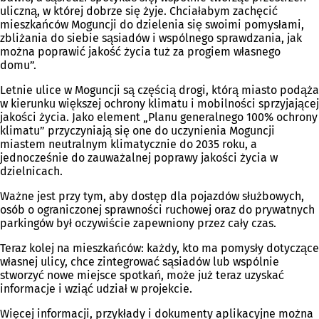
uliczną, w której dobrze się żyje. Chciałabym zachęcić
mieszkańców Moguncji do dzielenia się swoimi pomysłami,
zbliżania do siebie sąsiadów i wspólnego sprawdzania, jak
można poprawić jakość życia tuż za progiem własnego
domu”.
Letnie ulice w Moguncji są częścią drogi, którą miasto podąża
w kierunku większej ochrony klimatu i mobilności sprzyjającej
jakości życia. Jako element „Planu generalnego 100% ochrony
klimatu” przyczyniają się one do uczynienia Moguncji
miastem neutralnym klimatycznie do 2035 roku, a
jednocześnie do zauważalnej poprawy jakości życia w
dzielnicach.
Ważne jest przy tym, aby dostęp dla pojazdów służbowych,
osób o ograniczonej sprawności ruchowej oraz do prywatnych
parkingów był oczywiście zapewniony przez cały czas.
Teraz kolej na mieszkańców: każdy, kto ma pomysły dotyczące
własnej ulicy, chce zintegrować sąsiadów lub wspólnie
stworzyć nowe miejsce spotkań, może już teraz uzyskać
informacje i wziąć udział w projekcie.
Więcej informacji, przykłady i dokumenty aplikacyjne można