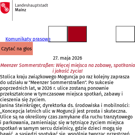
Do
strony
Przejdź do treści
głównej
Komunikaty prasowe
czytać na głos
27. maja 2026
Meenzer Sommerstraßen: Więcej miejsca na zabawę, spotkania
i jakość życia!
Stolica kraju związkowego Moguncja po raz kolejny zaprasza
do udziału w "Meenzer Sommerstraßen". Po sukcesie
poprzednich lat, w 2026 r. ulice zostaną ponownie
przekształcone w tymczasowe miejsca spotkań, zabawy i
cieszenia się życiem.
Janina Steinkrüger, dyrektorka ds. środowiska i mobilności:
„Koncepcja letnich ulic w Moguncji jest prosta i skuteczna.
Ulice są na określony czas zamykane dla ruchu tranzytowego
i parkowania, zamieniając się w tętniące życiem miejsca
spotkań w samym sercu dzielnicy, gdzie dzieci mogą się
bawić, a sąsiedzi spotykać się, wspólnie tworząc przestrzeń