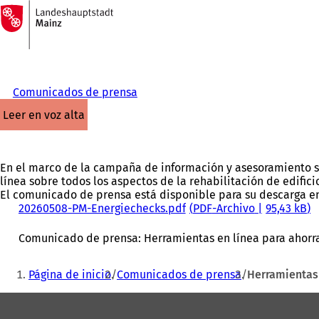
A
la
Saltar al contenido
página
de
inicio
Comunicados de prensa
leer en voz alta
En el marco de la campaña de información y asesoramiento sob
línea sobre todos los aspectos de la rehabilitación de edific
El comunicado de prensa está disponible para su descarga e
20260508-PM-Energiechecks.pdf
PDF
-Archivo
95,43 kB
Comunicado de prensa: Herramientas en línea para ahorra
Estás
Página de inicio
Comunicados de prensa
Herramientas 
aquí:
Zona