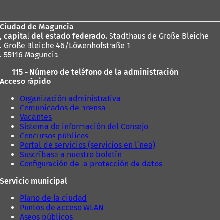
de
los
Ciudad de Maguncia
pies
, capital del estado federado.
Stadthaus de Große Bleiche
. Große Bleiche 46/Löwenhofstraße 1
. 55116 Maguncia
115 - Número de teléfono de la administración
Acceso rápido
Organización administrativa
Comunicados de prensa
Vacantes
Sistema de información del Consejo
Concursos públicos
Portal de servicios (servicios en línea)
Suscríbase a nuestro boletín
Configuración de la protección de datos
Servicio municipal
Plano de la ciudad
Puntos de acceso WLAN
Aseos públicos