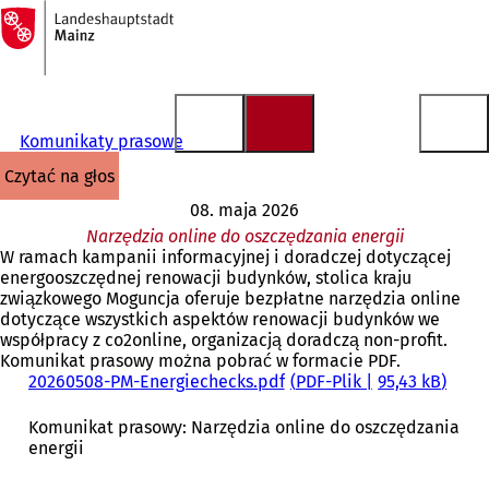
Do
strony
Przejdź do treści
głównej
Komunikaty prasowe
czytać na głos
08. maja 2026
Narzędzia online do oszczędzania energii
W ramach kampanii informacyjnej i doradczej dotyczącej
energooszczędnej renowacji budynków, stolica kraju
związkowego Moguncja oferuje bezpłatne narzędzia online
dotyczące wszystkich aspektów renowacji budynków we
współpracy z co2online, organizacją doradczą non-profit.
Komunikat prasowy można pobrać w formacie PDF.
20260508-PM-Energiechecks.pdf
PDF
-Plik
95,43 kB
Komunikat prasowy: Narzędzia online do oszczędzania
energii