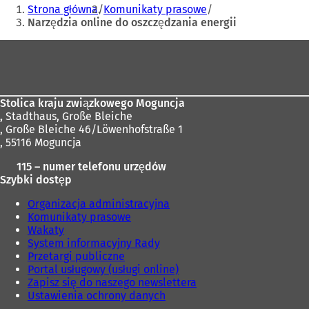
Jesteś
Strona główna
Komunikaty prasowe
tutaj:
Narzędzia online do oszczędzania energii
Obszar
stóp
Stolica kraju związkowego Moguncja
,
Stadthaus, Große Bleiche
, Große Bleiche 46/Löwenhofstraße 1
, 55116 Moguncja
115 – numer telefonu urzędów
Szybki dostęp
Organizacja administracyjna
Komunikaty prasowe
Wakaty
System informacyjny Rady
Przetargi publiczne
Portal usługowy (usługi online)
Zapisz się do naszego newslettera
Ustawienia ochrony danych