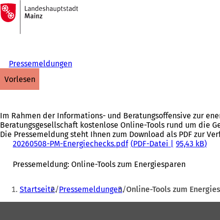
Zur
Startseite
Inhalt anspringen
Pressemeldungen
vorlesen
Im Rahmen der Informations- und Beratungsoffensive zur ene
Beratungsgesellschaft kostenlose Online-Tools rund um die 
Die Pressemeldung steht Ihnen zum Download als PDF zur Ver
20260508-PM-Energiechecks.pdf
PDF
-Datei
95,43 kB
Pressemeldung: Online-Tools zum Energiesparen
Sie
Startseite
Pressemeldungen
Online-Tools zum Energie
befinden
Fußbereich
sich