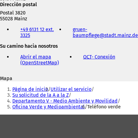
Dirección postal
Postal 3820
55028 Mainz
Teléfono,
+49 6131 12 ext.
gruen-
fax
3325
baumpflege
stadt.mainz
de
y
dirección
Su camino hacia nosotros
de
correo
Abrir el mapa
OCT
- Conexión
(
electrónico
(OpenStreetMap)
(
S
S
e
e
a
Mapa
a
b
Estás
b
r
Página de inicio
Utilizar el servicio
r
e
aquí:
Su solicitud de la A a la Z
e
e
Departamento V - Medio Ambiente y Movilidad
e
n
Oficina Verde y Medioambiental
Teléfono verde
n
u
u
n
Zona
n
a
de
a
n
n
u
los