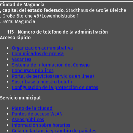
u
e
Ciudad de Maguncia
pies
e
v
, capital del estado federado.
Stadthaus de Große Bleiche
v
a
. Große Bleiche 46/Löwenhofstraße 1
a
p
. 55116 Maguncia
p
e
e
s
115 - Número de teléfono de la administración
s
t
Acceso rápido
t
a
a
ñ
Organización administrativa
ñ
a
Comunicados de prensa
a
)
Vacantes
)
Sistema de información del Consejo
Concursos públicos
Portal de servicios (servicios en línea)
Suscríbase a nuestro boletín
Configuración de la protección de datos
Servicio municipal
Plano de la ciudad
Puntos de acceso WLAN
Aseos públicos
Información sobre horarios
Guía de lactancia y cambio de pañales