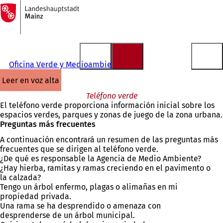
A
la
Saltar al contenido
página
de
inicio
Oficina Verde y Medioambiental
leer en voz alta
Teléfono verde
El teléfono verde proporciona información inicial sobre los
espacios verdes, parques y zonas de juego de la zona urbana.
Preguntas más frecuentes
A continuación encontrará un resumen de las preguntas más
frecuentes que se dirigen al teléfono verde.
¿De qué es responsable la Agencia de Medio Ambiente?
¿Hay hierba, ramitas y ramas creciendo en el pavimento o
la calzada?
Tengo un árbol enfermo, plagas o alimañas en mi
propiedad privada.
Una rama se ha desprendido o amenaza con
desprenderse de un árbol municipal.