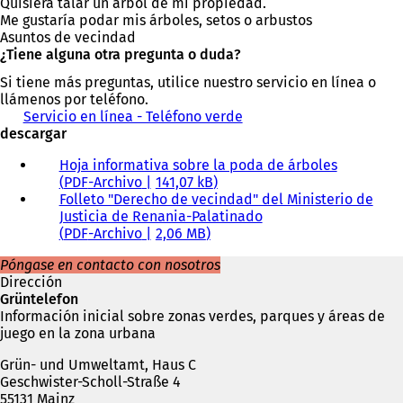
Quisiera talar un árbol de mi propiedad.
Me gustaría podar mis árboles, setos o arbustos
Asuntos de vecindad
¿Tiene alguna otra pregunta o duda?
Si tiene más preguntas, utilice nuestro servicio en línea o
llámenos por teléfono.
Servicio en línea - Teléfono verde
descargar
Hoja informativa sobre la poda de árboles
PDF
-Archivo
141,07 kB
Folleto "Derecho de vecindad" del Ministerio de
Justicia de Renania-Palatinado
PDF
-Archivo
2,06 MB
Póngase en contacto con nosotros
Dirección
Grüntelefon
Información inicial sobre zonas verdes, parques y áreas de
juego en la zona urbana
Grün- und Umweltamt, Haus C
Geschwister-Scholl-Straße 4
55131 Mainz