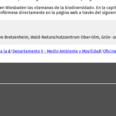
 en Wiesbaden las «Semanas de la biodiversidad». En la capit
 Infórmese directamente en la página web a través del siguien
ative Bretzenheim, Wald-Naturschutzzentrum Ober-Olm, Grün-
a la Z
Departamento V - Medio Ambiente y Movilidad
Oficin