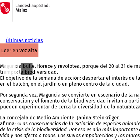
A
la
Saltar al contenido
página
de
inicio
Últimas noticias
leer en voz alta
Maguncia bulle, florece y revolotea, porque del 20 al 31 de 
tiempo: la biodiversidad.
El objetivo de la semana de acción: despertar el interés de l
en el balcón, en el jardín o en pleno centro de la ciudad.
Por segunda vez, Maguncia se convierte en escenario de la na
conservación y el fomento de la biodiversidad invitan a partic
pueden experimentar de cerca la diversidad de la naturaleza 
La concejala de Medio Ambiente, Janina Steinkrüger,
afirma:
«Las consecuencias de la extinción de especies animal
de la crisis de la biodiversidad. Por eso es aún más important
vida y nos afecta a todos. Los suelos empobrecidos y los mare