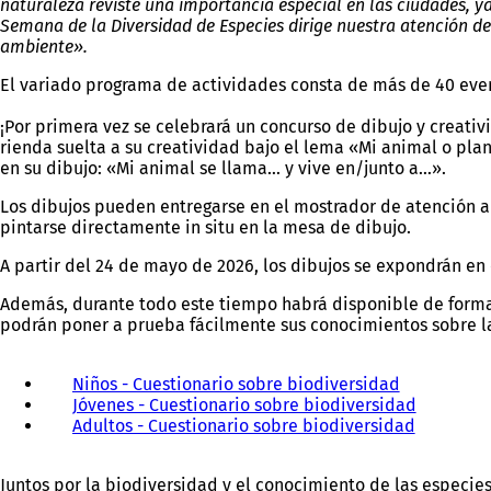
naturaleza reviste una importancia especial en las ciudades, y
Semana de la Diversidad de Especies dirige nuestra atención d
ambiente».
El variado programa de actividades consta de más de 40 event
¡Por primera vez se celebrará un concurso de dibujo y creativi
rienda suelta a su creatividad bajo el lema «Mi animal o plan
en su dibujo: «Mi animal se llama… y vive en/junto a…».
Los dibujos pueden entregarse en el mostrador de atención al
pintarse directamente in situ en la mesa de dibujo.
A partir del 24 de mayo de 2026, los dibujos se expondrán en
Además, durante todo este tiempo habrá disponible de forma gr
podrán poner a prueba fácilmente sus conocimientos sobre la
Niños - Cuestionario sobre biodiversidad
(
Jóvenes - Cuestionario sobre biodiversidad
S
(
Adultos - Cuestionario sobre biodiversidad
e
(
S
a
S
e
b
e
a
Juntos por la biodiversidad y el conocimiento de las especie
r
a
b