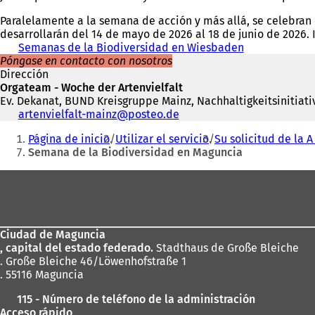
e
b
r
Paralelamente a la semana de acción y más allá, se celebran
e
r
e
desarrollarán del 14 de mayo de 2026 al 18 de junio de 2026.
n
e
e
Semanas de la Biodiversidad en Wiesbaden
(
u
e
n
Póngase en contacto con nosotros
S
n
n
u
Dirección
e
a
u
n
Orgateam - Woche der Artenvielfalt
a
n
n
a
Ev. Dekanat, BUND Kreisgruppe Mainz, Nachhaltigkeitsiniti
b
u
a
n
Teléfono,
artenvielfalt-mainz
posteo
de
r
e
n
u
fax
Estás
e
v
u
e
Página de inicio
Utilizar el servicio
Su solicitud de la A 
y
e
a
e
v
aquí:
Semana de la Biodiversidad en Maguncia
dirección
n
p
v
a
de
u
e
a
p
Zona
correo
n
s
p
e
electrónico
a
de
t
e
s
n
a
s
t
los
u
ñ
t
a
e
Ciudad de Maguncia
pies
a
a
ñ
v
, capital del estado federado.
Stadthaus de Große Bleiche
)
ñ
a
a
. Große Bleiche 46/Löwenhofstraße 1
a
)
p
. 55116 Maguncia
)
e
115 - Número de teléfono de la administración
s
Acceso rápido
t