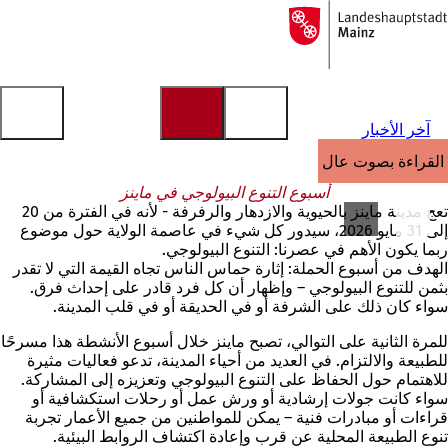
إلى
الصفحة
الانتقال إلى المحتوى
الرئيسية
آخر الأخبار
القراءة بصوت عالٍ
أسبوع التنوع البيولوجي في ماينز
تعج مدينة ماينز بالحيوية والازدهار والرفرفة - لأنه في الفترة من 20
إلى 31 مايو 2026، سيدور كل شيء في عاصمة الولاية حول موضوع
ربما يكون الأهم في عصرنا: التنوع البيولوجي.
الهدف من أسبوع الحملة: إثارة حماس الناس تجاه القيمة التي لا تقدر
بثمن للتنوع البيولوجي – وإظهار أن كل فرد قادر على إحداث فرق.
سواء كان ذلك على الشرفة أو في الحديقة أو في قلب المدينة.
للمرة الثانية على التوالي، تصبح ماينز خلال أسبوع الأنشطة هذا مسرحًا
للطبيعة والالتزام. في العديد من أحياء المدينة، تدعو فعاليات مثيرة
للاهتمام حول الحفاظ على التنوع البيولوجي وتعزيزه إلى المشاركة.
سواء كانت جولات إرشادية أو ورش عمل أو رحلات استكشافية أو
قراءات أو مبادرات فنية – يمكن للمواطنين من جميع الأعمار تجربة
تنوع الطبيعة المحلية عن قرب وإعادة اكتشاف الروابط البيئية.