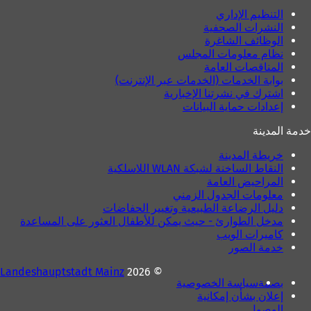
التنظيم الإداري
النشرات الصحفية
الوظائف الشاغرة
نظام معلومات المجلس
المناقصات العامة
بوابة الخدمات (الخدمات عبر الإنترنت)
اشترك في نشرتنا الإخبارية
إعدادات حماية البيانات
خدمة المدينة
خريطة المدينة
النقاط الساخنة لشبكة WLAN اللاسلكية
المراحيض العامة
معلومات الجدول الزمني
دليل الرضاعة الطبيعية وتغيير الحفاضات
مدخل الطوارئ - حيث يمكن للأطفال العثور على المساعدة
كاميرات الويب
خدمة الصور
Landeshauptstadt Mainz
© 2026
بصمة
سياسة الخصوصية
إعلان بشأن إمكانية
الوصول