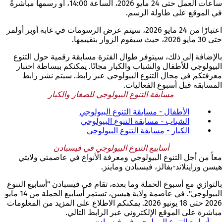
ساعات العمل حتى 24 مايو 2026، الساعة 14:00، أو رسمها مباشرةً
في الموقع على طاولة الرسم.
اعتبارًا من 24 مايو 2026، سيتم عرض الرسومات في غابة أوبر أولمر
حتى 30 مايو 2026، حيث سيقوم الزوار بتقييمها.
بالإضافة إلى ذلك، سيتوفر طوال الفترة مسابقة رقمية حول التنوع
البيولوجي للأطفال والشباب والكبار مجانًا. يمكنكم ببساطة اختبار
معرفتكم في مجال التنوع البيولوجي عبر رابط. سيتم نشر رابط
المسابقة قبل أسبوع الفعاليات.
مسابقة التنوع البيولوجي للصغار والكبار
الأطفال - مسابقة التنوع البيولوجي
(
الشباب - مسابقة التنوع البيولوجي
(
ي
الكبار - مسابقة التنوع البيولوجي
(
ي
ف
ي
ت
ف
أسابيع التنوع البيولوجي في فيسبادن
ف
ت
ح
معاً من أجل التنوع البيولوجي ومعرفة الأنواع في عاصمتي ولايتي
ت
ح
ف
هيسن وراينلاند-بفالز، فيسبادن وماينز.
ح
ف
ي
ف
ع
ي
بالتوازي مع أسبوع الحملة وما بعده، تقام في فيسبادن "أسابيع التنوع
ي
ل
ع
البيولوجي". في عاصمة ولاية هيسن، تستمر أسابيع الحملة من 14 مايو
ع
ل
ا
2026 حتى 18 يونيو 2026. يمكنكم الاطلاع على المزيد من المعلومات
ل
ا
م
مباشرة على الموقع الإلكتروني عبر الرابط التالي.
ا
م
ة
أسابيع التنوع البيولوجي في فيسبادن
(