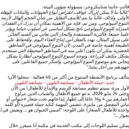
قالت
جانينا شتاينكروجر، مسؤولة شؤون البيئة:
"غالباً ما لا يمكن إدراك عواقب انقراض أنواع الحيوانات والنباتات للوهلة
الأولى. ولذلك، غالباً ما يتم للأسف التقليل من شأن الحجم الهائل لأزمة
التنوع البيولوجي. ومن ثم، فإنه من الأهمية بمكان أن ندرك أن الفقدان
المتزايد للتنوع البيولوجي ناتج بشكل أساسي عن أسلوب حياتنا ويؤثر
علينا جميعاً. فالتربة المستنفدة والبحار التي تعاني من الصيد الجائر،
على سبيل المثال، تهدد بالفعل أمن إنتاج الغذاء اليوم. وللحفاظ على
الطبيعة أهمية خاصة في المدن، لأن التنوع البيولوجي في المناطق
الحضرية يمكن أن يكون أعلى منه في المناطق المحيطة التي تستخدم
بشكل مكثف للزراعة. وتوجه أسبوع التنوع البيولوجي أنظارنا بشكل
إيجابي نحو موضوع التنوع البيولوجي، وأشكر جميع الفاعلين على
جهودهم من أجل بيئتنا."
يتألف برنامج الأنشطة المتنوع من أكثر من 40 فعالية - سجلوا الآن!
جديد: حملة الأطفال - مسابقة التلوين - مسابقة التلوين
لأول مرة، سيتم تنظيم مسابقة للرسم والإبداع للأطفال! من الآن
وحتى 24 مايو 2026، ندعو جميع الأطفال والشباب الذين تتراوح
أعمارهم بين 4 و14 عامًا إلى إظهار إبداعاتهم تحت شعار «حيواني أو
نباتي المفضل من ماينز». تتضمن المهمة كتابة جملة قصيرة (أو كلمة
واحدة للأطفال الصغار) على اللوحة: "اسمي الحيوان هو ... ويعيش في/
بجوار ..."
يمكن تسليم اللوحات إلى مكتب الخدمة في مكتبة آنا سيغرز خلال