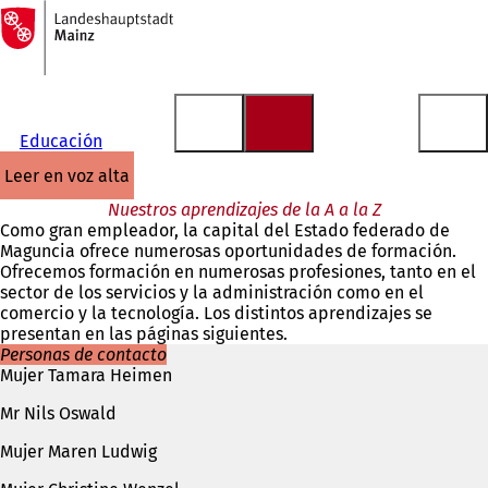
A
la
Saltar al contenido
página
de
inicio
Educación
leer en voz alta
Nuestros aprendizajes de la A a la Z
Como gran empleador, la capital del Estado federado de
Maguncia ofrece numerosas oportunidades de formación.
Ofrecemos formación en numerosas profesiones, tanto en el
sector de los servicios y la administración como en el
comercio y la tecnología. Los distintos aprendizajes se
presentan en las páginas siguientes.
Personas de contacto
Mujer Tamara Heimen
Mr Nils Oswald
Mujer Maren Ludwig