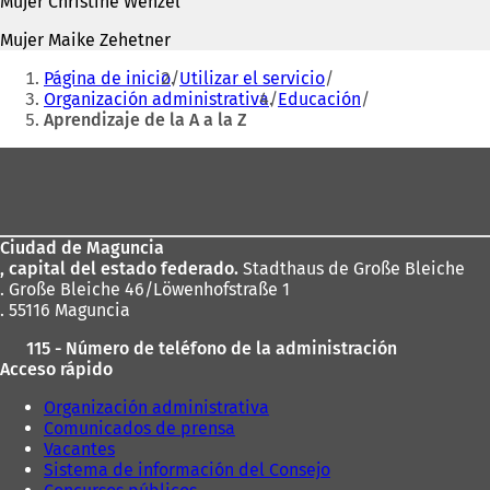
Mujer Christine Wenzel
Mujer Maike Zehetner
Estás
Página de inicio
Utilizar el servicio
aquí:
Organización administrativa
Educación
Aprendizaje de la A a la Z
Zona
de
los
Ciudad de Maguncia
pies
, capital del estado federado.
Stadthaus de Große Bleiche
. Große Bleiche 46/Löwenhofstraße 1
. 55116 Maguncia
115 - Número de teléfono de la administración
Acceso rápido
Organización administrativa
Comunicados de prensa
Vacantes
Sistema de información del Consejo