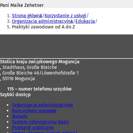
Pani Maike Zehetner
Jesteś
Strona główna
Korzystanie z usługi
tutaj:
Organizacja administracyjna
Edukacja
Praktyki zawodowe od A do Z
Obszar
stóp
Stolica kraju związkowego Moguncja
,
Stadthaus, Große Bleiche
, Große Bleiche 46/Löwenhofstraße 1
, 55116 Moguncja
115 – numer telefonu urzędów
Szybki dostęp
Organizacja administracyjna
Komunikaty prasowe
Wakaty
System informacyjny Rady
Przetargi publiczne