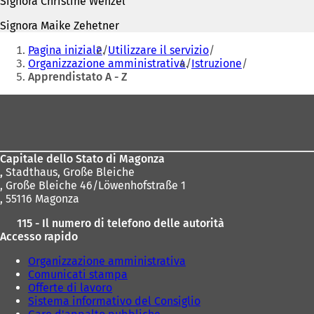
Signora Christine Wenzel
Signora Maike Zehetner
Siete
Pagina iniziale
Utilizzare il servizio
qui:
Organizzazione amministrativa
Istruzione
Apprendistato A - Z
Area
dei
piedi
Capitale dello Stato di Magonza
,
Stadthaus, Große Bleiche
, Große Bleiche 46/Löwenhofstraße 1
, 55116 Magonza
115 - Il numero di telefono delle autorità
Accesso rapido
Organizzazione amministrativa
Comunicati stampa
Offerte di lavoro
Sistema informativo del Consiglio