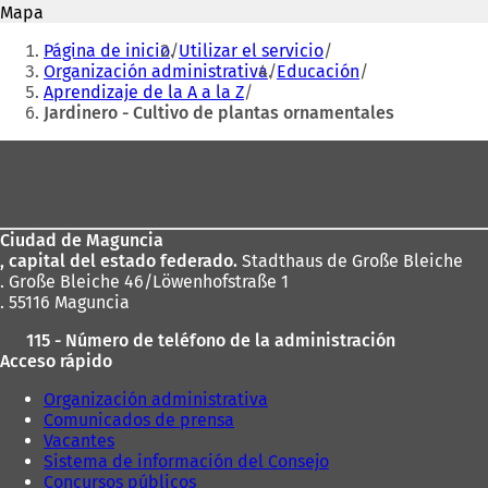
Mapa
a
b
Estás
b
r
Página de inicio
Utilizar el servicio
r
e
aquí:
Organización administrativa
Educación
e
e
Aprendizaje de la A a la Z
e
n
Jardinero - Cultivo de plantas ornamentales
n
u
u
n
Zona
n
a
de
a
n
n
u
los
u
e
Ciudad de Maguncia
pies
e
v
, capital del estado federado.
Stadthaus de Große Bleiche
v
a
. Große Bleiche 46/Löwenhofstraße 1
a
p
. 55116 Maguncia
p
e
e
s
115 - Número de teléfono de la administración
s
t
Acceso rápido
t
a
a
ñ
Organización administrativa
ñ
a
Comunicados de prensa
a
)
Vacantes
)
Sistema de información del Consejo
Concursos públicos