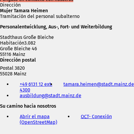
Dirección
e
Mujer Tamara Heimen
a
Tramitación del personal subalterno
b
r
Personalentwicklung, Aus-, Fort- und Weiterbildung
e
e
Stadthaus Große Bleiche
n
Habitación3.082
u
Große Bleiche 46
n
55116 Mainz
a
Dirección postal
n
u
Postal 3820
e
55028 Mainz
v
Teléfono,
+49 6131 12 ext.
tamara.heimen
stadt.mainz
de
a
fax
4300
p
y
ausbildung
stadt.mainz
de
e
dirección
s
de
Su camino hacia nosotros
t
correo
a
electrónico
Abrir el mapa
OCT
- Conexión
(
ñ
(OpenStreetMap)
(
S
a
S
e
)
e
a