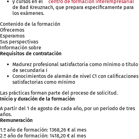
y cursos en el
centro de formación interempresarial
abre
(S
de Bad Kreuznach, que prepara específicamente para
en
a
los exámenes.
una
e
nueva
u
Contenido de la formación
pestaña)
n
Ofrecemos
p
Esperamos
Sus perspectivas
Información sobre
Requisitos de contratación
Madurez profesional satisfactoria como mínimo o título
de secundaria I
Conocimientos de alemán de nivel C1 con calificaciones
satisfactorias como mínimo
Las prácticas forman parte del proceso de solicitud.
Inicio y duración de la formación
A partir del 1 de agosto de cada año, por un período de tres
años.
Remuneración
1.º año de formación: 1368,26 € al mes
2.º año de formación: 1418,20 € al mes