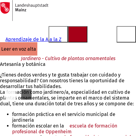
A
la
Saltar al contenido
página
de
inicio
Aprendizaje de la A a la Z
leer en voz alta
Jardinero - Cultivo de plantas ornamentales
Artesanía y botánica
¿Tienes dedos verdes y te gusta trabajar con cuidado y
responsabilidad? Con nosotros tienes la oportunidad de
desarrollar tus habilidades.
La formación como jardinero/a, especialidad en cultivo de
plantas ornamentales, se imparte en el marco del sistema
dual, tiene una duración total de tres años y se compone de:
formación práctica en el servicio municipal de
jardinería
formación escolar en la
escuela de formación
profesional de Oppenheim
(Se