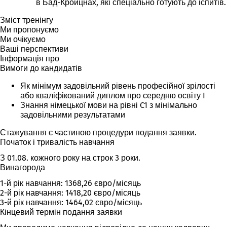
(Відкривається
(Відкривається
в Бад-Кройцнах, які спеціально готують до іспитів.
новій
в
в
вкладці)
Зміст тренінгу
новій
новій
Ми пропонуємо
вкладці)
вкладці)
Ми очікуємо
Ваші перспективи
Інформація про
Вимоги до кандидатів
Як мінімум задовільний рівень професійної зрілості
або кваліфікований диплом про середню освіту I
Знання німецької мови на рівні C1 з мінімально
задовільними результатами
Стажування є частиною процедури подання заявки.
Початок і тривалість навчання
З 01.08. кожного року на строк 3 роки.
Винагорода
1-й рік навчання: 1368,26 євро/місяць
2-й рік навчання: 1418,20 євро/місяць
3-й рік навчання: 1464,02 євро/місяць
Кінцевий термін подання заявки