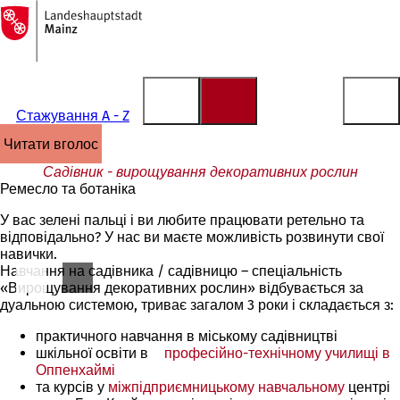
На
головну
Перейти до змісту
сторінку
Стажування A - Z
читати вголос
Садівник - вирощування декоративних рослин
Ремесло та ботаніка
У вас зелені пальці і ви любите працювати ретельно та
відповідально? У нас ви маєте можливість розвинути свої
навички.
Навчання на садівника / садівницю – спеціальність
«Вирощування декоративних рослин» відбувається за
дуальною системою, триває загалом 3 роки і складається з:
практичного навчання в міському садівництві
шкільної освіти в
професійно-технічному училищі в
Оппенхаймі
(Відкривається
та курсів у
міжпідприємницькому навчальному
в
центрі