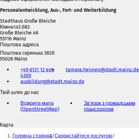
р
Personalentwicklung, Aus-, Fort- und Weiterbildung
и
в
Stadthaus Große Bleiche
а
Кімната3.082
є
Große Bleiche 46
т
55116 Mainz
ь
Поштова адреса
с
я
Поштова скринька 3820
в
55028 Mainz
н
Телефон,
+49 6131 12 ext.
tamara.heimen
stadt.mainz
de
о
факс
4300
в
та
ausbildung
stadt.mainz
de
і
адреса
й
електронної
Твій шлях до нас
в
пошти
к
Відкрита мапа
Зв'язок з громадським
л
(OpenStreetMap)
(
транспортом
(
а
В
В
д
і
і
ц
Карта
д
д
і
Ти
к
к
)
Головна сторінка
Скористайтеся послугою
р
р