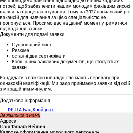
Ми проводимо навчання відповідно до наших кадрових
потреб, щоб забезпечити нашим молодим фахівцям високі
шанси на працевлаштування. Тому на 2027 навчальний рік
вакансій для навчання за цією спеціальністю не
пропонується. Просимо вас на даний момент утриматися
від подання заявки.
Документи для подачі заявки
Супровідний лист
Резюме
останні два сертифікати
Копії інших важливих документів, що стосуються
заявки
Кандидати з важкою інвалідністю мають перевагу при
однаковій кваліфікації. Ми радо приймаємо заявки від осіб
з міграційним минулим.
Додаткова інформація
DEULA Бад Кройцнах
(
Зв'яжіться з нами
В
Адреса
і
Пані Tamara Heimen
д
Кадрове оформлення молодшого персоналу
к