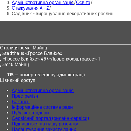
тут:
Адміністративна організація
Освіта
и
и
Стажування A - Z
в
в
Садівник - вирощування декоративних рослин
а
а
є
є
Зона
т
т
для
ь
ь
с
с
ніг
я
я
Столиця землі Майнц
в
в
,
Stadthaus «Гроссе Бляйхе»
н
н
, «Гроссе Бляйхе» 46/«Льовенхофштрассе» 1
о
о
, 55116 Майнц
в
в
і
і
115 — номер телефону адміністрації
й
й
Швидкий доступ
в
в
к
к
Адміністративна організація
л
л
Прес-релізи
а
а
Вакансії
д
д
Інформаційна система ради
ц
ц
Публічні тендери
і
і
Сервісний портал (онлайн-сервіси)
)
)
Підпишіться на нашу розсилку
Налаштування захисту даних