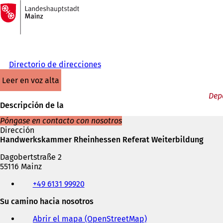
A
la
Saltar al contenido
página
de
inicio
Directorio de direcciones
leer en voz alta
Dep
Descripción de la
Póngase en contacto con nosotros
Dirección
Handwerkskammer Rheinhessen Referat Weiterbildung
Dagobertstraße 2
55116 Mainz
Teléfono,
+49 6131 99920
fax
y
Su camino hacia nosotros
dirección
de
Abrir el mapa (OpenStreetMap)
(