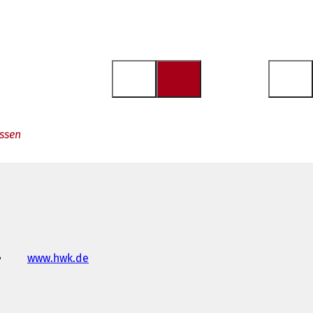
ssen
www.hwk.de
(
S
e
a
b