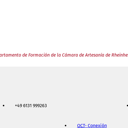
artamento de Formación de la Cámara de Artesanía de Rheinhe
+49 6131 999263
OCT
- Conexión
(