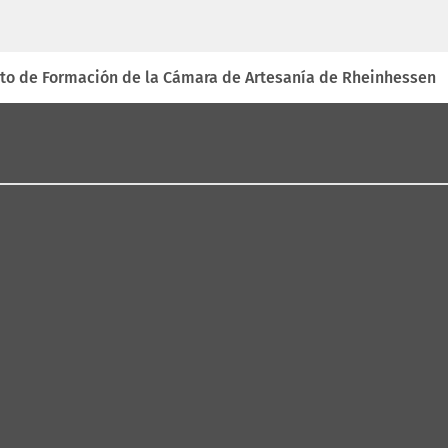
S
e
a
b
o de Formación de la Cámara de Artesanía de Rheinhessen
r
e
e
n
u
n
a
n
u
e
v
a
p
e
s
t
a
ñ
a
)