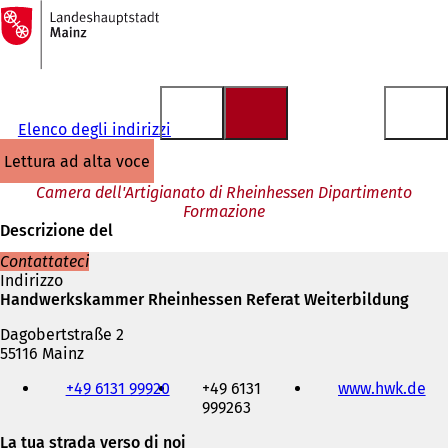
Alla
pagina
Vai al contenuto
iniziale
Elenco degli indirizzi
lettura ad alta voce
Camera dell'Artigianato di Rheinhessen Dipartimento
Formazione
Descrizione del
Contattateci
Indirizzo
Handwerkskammer Rheinhessen Referat Weiterbildung
Dagobertstraße 2
55116 Mainz
Telefono,
+49 6131 99920
+49 6131
www.hwk.de
(
fax
999263
S
e
i
indirizzo
La tua strada verso di noi
a