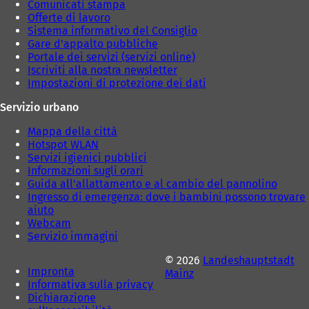
Comunicati stampa
a
a
Offerte di lavoro
)
)
Sistema informativo del Consiglio
Gare d'appalto pubbliche
Portale dei servizi (servizi online)
Iscriviti alla nostra newsletter
Impostazioni di protezione dei dati
Servizio urbano
Mappa della città
Hotspot WLAN
Servizi igienici pubblici
Informazioni sugli orari
Guida all'allattamento e al cambio del pannolino
Ingresso di emergenza: dove i bambini possono trovare
aiuto
Webcam
Servizio immagini
© 2026
Landeshauptstadt
Impronta
Mainz
Informativa sulla privacy
Dichiarazione