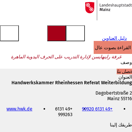
إلى
الصفحة
الانتقال إلى المحتوى
الرئيسية
دليل العناوين
القراءة بصوت عالٍ
غرفة راينهايسن لإدارة التدريب على الحرف اليدوية الماهرة
وصف
اتصل بنا
العنوان
Handwerkskammer Rheinhessen Referat Weiterbildung
Dagobertstraße 2
55116 Mainz
الهاتف
(
www.hwk.de
+49 6131
+49 6131 99920
والفاكس
999263
ي
وعنوان
ف
البريد
طريقك إلينا
ت
الإلكتروني
ح