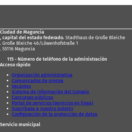
correo
r
electrónico
Zona
e
de
e
n
los
u
Ciudad de Maguncia
pies
n
, capital del estado federado.
Stadthaus de Große Bleiche
a
. Große Bleiche 46/Löwenhofstraße 1
n
. 55116 Maguncia
u
e
115 - Número de teléfono de la administración
v
Acceso rápido
a
p
Organización administrativa
e
Comunicados de prensa
s
Vacantes
t
Sistema de información del Consejo
a
Concursos públicos
ñ
Portal de servicios (servicios en línea)
a
Suscríbase a nuestro boletín
)
Configuración de la protección de datos
Servicio municipal