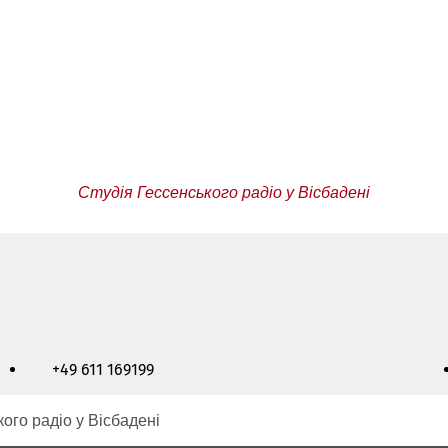
Студія Гессенського радіо у Вісбадені
+49 611 169199
ого радіо у Вісбадені