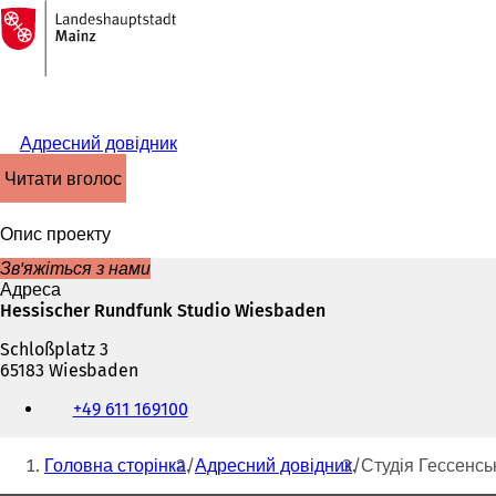
На
головну
Перейти до змісту
сторінку
Адресний довідник
читати вголос
Опис проекту
Зв'яжіться з нами
Адреса
Hessischer Rundfunk Studio Wiesbaden
Schloßplatz 3
65183 Wiesbaden
Телефон,
+49 611 169100
факс
та
Ти
адреса
Головна сторінка
Адресний довідник
Студія Гессенськ
електронної
тут: