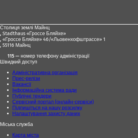
пошти
Зона
для
ніг
Столиця землі Майнц
,
Stadthaus «Гроссе Бляйхе»
, «Гроссе Бляйхе» 46/«Льовенхофштрассе» 1
, 55116 Майнц
115 — номер телефону адміністрації
Швидкий доступ
Адміністративна організація
Прес-релізи
Вакансії
Інформаційна система ради
Публічні тендери
Сервісний портал (онлайн-сервіси)
Підпишіться на нашу розсилку
Налаштування захисту даних
Міська служба
Карта міста