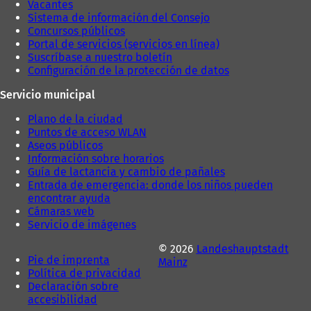
Vacantes
a
)
Sistema de información del Consejo
)
Concursos públicos
Portal de servicios (servicios en línea)
Suscríbase a nuestro boletín
Configuración de la protección de datos
Servicio municipal
Plano de la ciudad
Puntos de acceso WLAN
Aseos públicos
Información sobre horarios
Guía de lactancia y cambio de pañales
Entrada de emergencia: donde los niños pueden
encontrar ayuda
Cámaras web
Servicio de imágenes
© 2026
Landeshauptstadt
Pie de imprenta
Mainz
Política de privacidad
Declaración sobre
accesibilidad