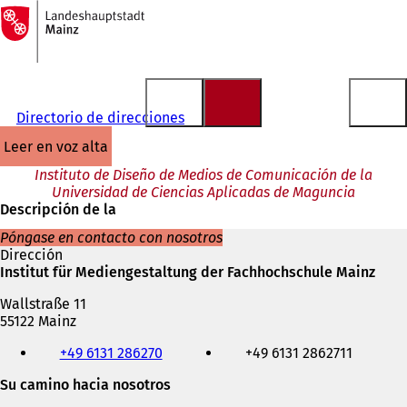
A
la
Saltar al contenido
página
de
inicio
Directorio de direcciones
leer en voz alta
Instituto de Diseño de Medios de Comunicación de la
Universidad de Ciencias Aplicadas de Maguncia
Descripción de la
Póngase en contacto con nosotros
Dirección
Institut für Mediengestaltung der Fachhochschule Mainz
Wallstraße 11
55122 Mainz
Teléfono,
+49 6131 286270
+49 6131 2862711
fax
y
Su camino hacia nosotros
dirección