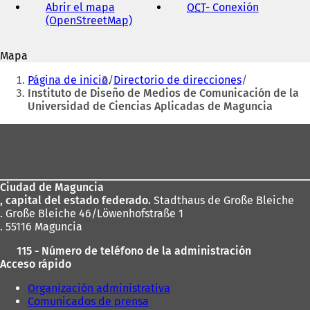
de
Abrir el mapa
OCT
- Conexión
(
correo
(OpenStreetMap)
(
S
electrónico
S
e
e
a
Mapa
a
b
Estás
b
r
Página de inicio
Directorio de direcciones
r
e
aquí:
Instituto de Diseño de Medios de Comunicación de la
e
e
Universidad de Ciencias Aplicadas de Maguncia
e
n
n
u
Zona
u
n
de
n
a
a
n
los
n
u
Ciudad de Maguncia
pies
u
e
, capital del estado federado.
Stadthaus de Große Bleiche
e
v
. Große Bleiche 46/Löwenhofstraße 1
v
a
. 55116 Maguncia
a
p
p
e
115 - Número de teléfono de la administración
e
s
Acceso rápido
s
t
t
a
Organización administrativa
a
ñ
Comunicados de prensa
ñ
a