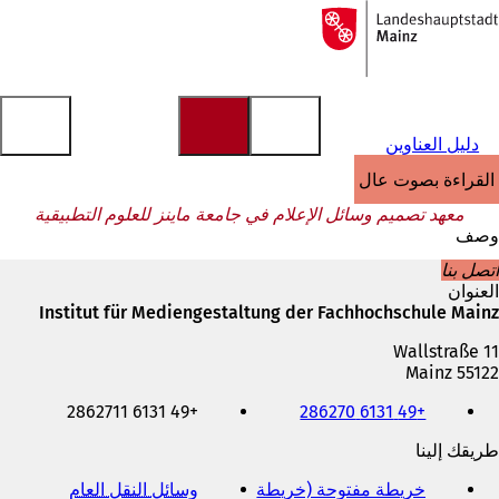
إلى
الصفحة
الانتقال إلى المحتوى
الرئيسية
دليل العناوين
القراءة بصوت عالٍ
معهد تصميم وسائل الإعلام في جامعة ماينز للعلوم التطبيقية
وصف
اتصل بنا
العنوان
Institut für Mediengestaltung der Fachhochschule Mainz
Wallstraße 11
55122 Mainz
الهاتف
+49 6131 2862711
+49 6131 286270
والفاكس
وعنوان
طريقك إلينا
البريد
الإلكتروني
خريطة مفتوحة (خريطة
وسائل النقل العام
(