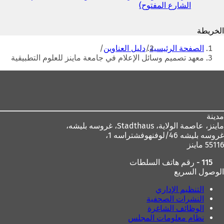
الشارع المفتوح)
(
ي
ي
ف
ف
ت
الخريطة
ت
ح
أنت
ح
ف
الصفحة الرئيسية
دليل العناوين
ف
ي
هنا
معهد تصميم وسائل الإعلام في جامعة ماينز للعلوم التطبيقية
ي
ع
ع
ل
منطقة
ل
ا
القدم
ا
م
م
ة
ة
ت
مدينة
ت
ب
ماينز، عاصمة الولاية،
Stadthaus، غروسه بليشه،
ب
و
غروسه بليشه 46/لوفنهوفشتراسه 1،
و
ي
55116 ماينز
ي
ب
ب
ج
115 - رقم هاتف السلطات
ج
د
الوصول السريع
د
ي
ي
د
التنظيم الإداري
د
ة
النشرات الصحفية
ة
)
الوظائف الشاغرة
)
نظام معلومات المجلس