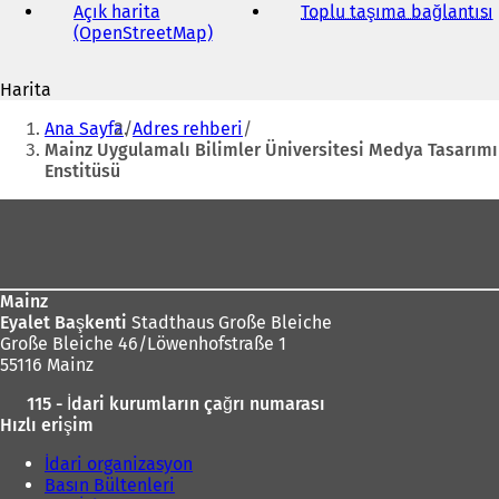
posta
Açık harita
Toplu taşıma bağlantısı
(
adresi
(OpenStreetMap)
(
Y
e
Harita
n
i
Buradasınız:
i
Ana Sayfa
Adres rehberi
b
i
Mainz Uygulamalı Bilimler Üniversitesi Medya Tasarımı
i
Enstitüsü
r
s
Ayak
e
bölgesi
k
m
e
Mainz
d
Eyalet Başkenti
Stadthaus Große Bleiche
e
Große Bleiche 46/Löwenhofstraße 1
a
55116 Mainz
ç
ı
ı
l
115 - İdari kurumların çağrı numarası
l
ı
Hızlı erişim
ı
r
)
İdari organizasyon
)
Basın Bültenleri