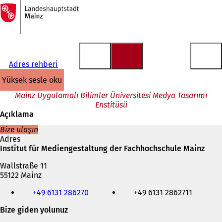
Ana
sayfaya
İçeriğe atla
Adres rehberi
yüksek sesle oku
Mainz Uygulamalı Bilimler Üniversitesi Medya Tasarımı
Enstitüsü
Açıklama
Bize ulaşın
Adres
Institut für Mediengestaltung der Fachhochschule Mainz
Wallstraße 11
55122 Mainz
Telefon,
+49 6131 286270
+49 6131 2862711
faks
ve
Bize giden yolunuz
e-