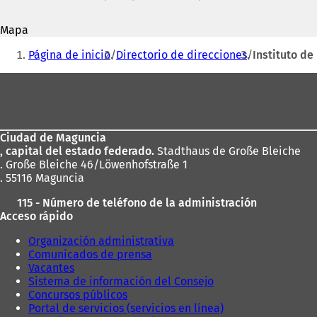
correo
S
electrónico
e
Mapa
a
Estás
b
Página de inicio
Directorio de direcciones
Instituto de
r
aquí:
e
Zona
e
de
n
u
los
n
Ciudad de Maguncia
pies
a
, capital del estado federado.
Stadthaus de Große Bleiche
n
. Große Bleiche 46/Löwenhofstraße 1
u
. 55116 Maguncia
e
v
115 - Número de teléfono de la administración
a
Acceso rápido
p
e
Organización administrativa
s
Comunicados de prensa
t
Vacantes
a
Sistema de información del Consejo
ñ
Concursos públicos
a
Portal de servicios (servicios en línea)
)