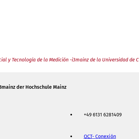
cial y Tecnología de la Medición -i3mainz de la Universidad de 
i3mainz der Hochschule Mainz
+49 6131 6281409
OCT
- Conexión
(