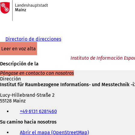
A
la
Saltar al contenido
página
de
inicio
Directorio de direcciones
leer en voz alta
Instituto de Información Espa
Descripción de la
Póngase en contacto con nosotros
Dirección
Institut für Raumbezogene Informations- und Messtechnik -
Lucy-Hillebrand-Straße 2
55128 Mainz
Teléfono,
+49 6131 6281460
fax
y
Su camino hacia nosotros
dirección
de
Abrir el mapa (OpenStreetMap)
(