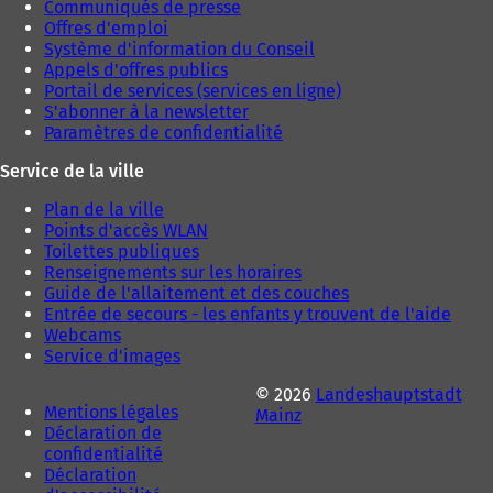
Communiqués de presse
g
g
Offres d'emploi
l
l
Système d'information du Conseil
e
e
Appels d'offres publics
t
t
Portail de services (services en ligne)
)
)
S'abonner à la newsletter
Paramètres de confidentialité
Service de la ville
Plan de la ville
Points d'accès WLAN
Toilettes publiques
Renseignements sur les horaires
Guide de l'allaitement et des couches
Entrée de secours - les enfants y trouvent de l'aide
Webcams
Service d'images
© 2026
Landeshauptstadt
Mentions légales
Mainz
Déclaration de
confidentialité
Déclaration