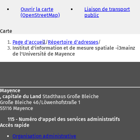
adresse
électronique
Ouvrir la carte
Liaison de transport
(OpenStreetMap)
(
public
(
S
S
'
'
Carte
o
o
Vous
u
u
Page d'accueil
Répertoire d'adresses
v
v
êtes
Institut d'information et de mesure spatiale -i3mainz
r
r
de l'Université de Mayence
ici
e
e
d
d
:
Pied
a
a
de
n
n
s
s
page
u
u
Mayence
n
n
, capitale du Land
Stadthaus Große Bleiche
n
n
Große Bleiche 46/Löwenhofstraße 1
o
o
55116 Mayence
u
u
v
v
115 - Numéro d'appel des services administratifs
e
e
Accès rapide
l
l
o
o
Organisation administrative
n
n