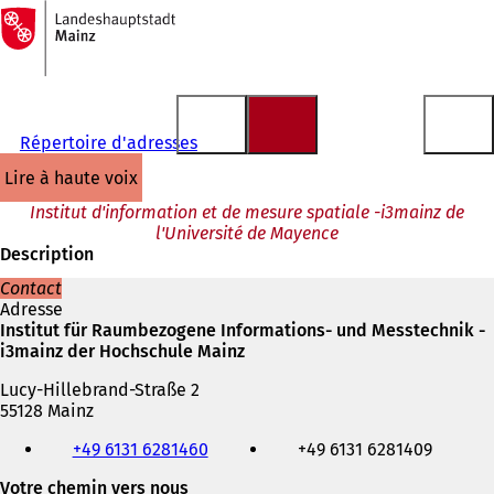
Vers
la
Accéder au contenu
page
d'accueil
Répertoire d'adresses
lire à haute voix
Institut d'information et de mesure spatiale -i3mainz de
l'Université de Mayence
Description
Contact
Adresse
Institut für Raumbezogene Informations- und Messtechnik -
i3mainz der Hochschule Mainz
Lucy-Hillebrand-Straße 2
55128 Mainz
Téléphone,
+49 6131 6281460
+49 6131 6281409
fax
et
Votre chemin vers nous