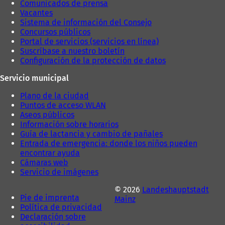
Comunicados de prensa
ñ
a
Vacantes
a
)
Sistema de información del Consejo
)
Concursos públicos
Portal de servicios (servicios en línea)
Suscríbase a nuestro boletín
Configuración de la protección de datos
Servicio municipal
Plano de la ciudad
Puntos de acceso WLAN
Aseos públicos
Información sobre horarios
Guía de lactancia y cambio de pañales
Entrada de emergencia: donde los niños pueden
encontrar ayuda
Cámaras web
Servicio de imágenes
© 2026
Landeshauptstadt
Pie de imprenta
Mainz
Política de privacidad
Declaración sobre