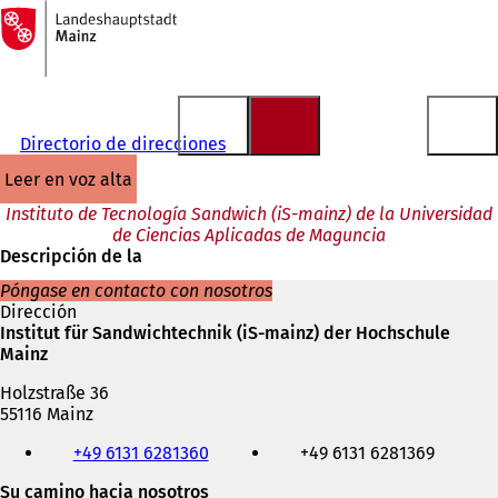
A
la
Saltar al contenido
página
de
inicio
Directorio de direcciones
leer en voz alta
Instituto de Tecnología Sandwich (iS-mainz) de la Universidad
de Ciencias Aplicadas de Maguncia
Descripción de la
Póngase en contacto con nosotros
Dirección
Institut für Sandwichtechnik (iS-mainz) der Hochschule
Mainz
Holzstraße 36
55116 Mainz
Teléfono,
+49 6131 6281360
+49 6131 6281369
fax
y
Su camino hacia nosotros