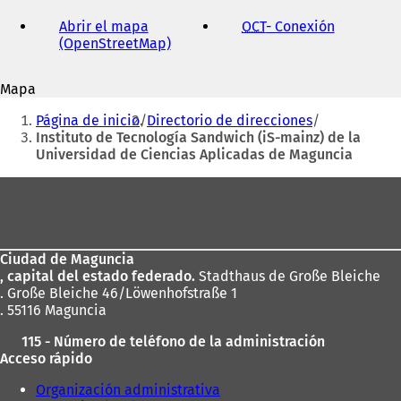
dirección
de
Abrir el mapa
OCT
- Conexión
(
correo
(OpenStreetMap)
(
S
electrónico
S
e
e
a
Mapa
a
b
Estás
b
r
Página de inicio
Directorio de direcciones
r
e
aquí:
Instituto de Tecnología Sandwich (iS-mainz) de la
e
e
Universidad de Ciencias Aplicadas de Maguncia
e
n
n
u
Zona
u
n
de
n
a
a
n
los
n
u
Ciudad de Maguncia
pies
u
e
, capital del estado federado.
Stadthaus de Große Bleiche
e
v
. Große Bleiche 46/Löwenhofstraße 1
v
a
. 55116 Maguncia
a
p
p
e
115 - Número de teléfono de la administración
e
s
Acceso rápido
s
t
t
a
Organización administrativa
a
ñ