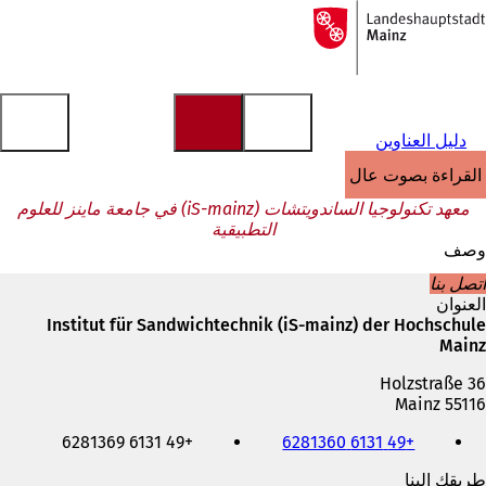
إلى
الصفحة
الانتقال إلى المحتوى
الرئيسية
دليل العناوين
القراءة بصوت عالٍ
معهد تكنولوجيا الساندويتشات (iS-mainz) في جامعة ماينز للعلوم
التطبيقية
وصف
اتصل بنا
العنوان
Institut für Sandwichtechnik (iS-mainz) der Hochschule
Mainz
Holzstraße 36
55116 Mainz
الهاتف
+49 6131 6281369
+49 6131 6281360
والفاكس
وعنوان
طريقك إلينا