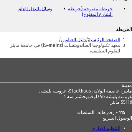
البريد
الإلكتروني
خريطة مفتوحة (خريطة
وسائل النقل العام
(
الشارع المفتوح)
(
ي
ي
ف
ف
ت
الخريطة
ت
ح
أنت
ح
ف
الصفحة الرئيسية
دليل العناوين
ف
ي
هنا
معهد تكنولوجيا الساندويتشات (iS-mainz) في جامعة ماينز
ي
ع
للعلوم التطبيقية
ع
ل
ل
ا
منطقة
ا
م
القدم
م
ة
ة
ت
ت
ب
مدينة
ب
و
ماينز، عاصمة الولاية،
Stadthaus، غروسه بليشه،
و
ي
غروسه بليشه 46/لوفنهوفشتراسه 1،
ي
ب
55116 ماينز
ب
ج
ج
د
115 - رقم هاتف السلطات
د
ي
الوصول السريع
ي
د
د
ة
التنظيم الإداري
ة
)