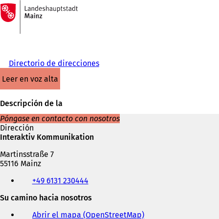
A
la
Saltar al contenido
página
de
inicio
Directorio de direcciones
leer en voz alta
Descripción de la
Póngase en contacto con nosotros
Dirección
Interaktiv Kommunikation
Martinsstraße 7
55116 Mainz
Teléfono,
+49 6131 230444
fax
y
Su camino hacia nosotros
dirección
de
Abrir el mapa (OpenStreetMap)
(