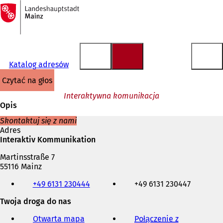
Do
strony
Przejdź do treści
głównej
Katalog adresów
czytać na głos
Interaktywna komunikacja
Opis
Skontaktuj się z nami
Adres
Interaktiv Kommunikation
Martinsstraße 7
55116 Mainz
Telefon,
+49 6131 230444
+49 6131 230447
faks
i
Twoja droga do nas
adres
e-
Otwarta mapa
Połączenie z