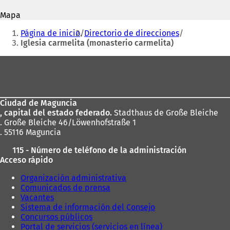
correo
e
a
electrónico
Mapa
a
b
Estás
b
r
Página de inicio
Directorio de direcciones
r
e
aquí:
Iglesia carmelita (monasterio carmelita)
e
e
e
n
Zona
n
u
de
u
n
n
a
los
a
n
Ciudad de Maguncia
pies
n
u
, capital del estado federado.
Stadthaus de Große Bleiche
u
e
. Große Bleiche 46/Löwenhofstraße 1
e
v
. 55116 Maguncia
v
a
a
p
115 - Número de teléfono de la administración
p
e
Acceso rápido
e
s
s
t
Organización administrativa
t
a
Comunicados de prensa
a
ñ
Vacantes
ñ
a
Sistema de información del Consejo
a
)
Concursos públicos
)
Portal de servicios (servicios en línea)