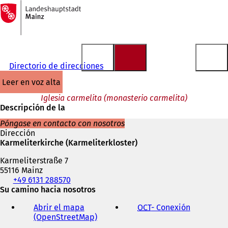
A
la
Saltar al contenido
página
de
inicio
Directorio de direcciones
leer en voz alta
Iglesia carmelita (monasterio carmelita)
Descripción de la
Póngase en contacto con nosotros
Dirección
Karmeliterkirche (Karmeliterkloster)
Karmeliterstraße 7
55116 Mainz
Teléfono,
+49 6131 288570
fax
Su camino hacia nosotros
y
Abrir el mapa
OCT
- Conexión
(
dirección
(OpenStreetMap)
(
S
de
S
e