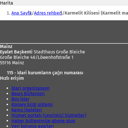
adresi
Harita
n
Buradasınız:
i
Ana Sayfa
Adres rehberi
Karmelit Kilisesi (Karmelit ma
b
i
Ayak
r
bölgesi
s
e
k
Mainz
m
Eyalet Başkenti
Stadthaus Große Bleiche
e
Große Bleiche 46/Löwenhofstraße 1
d
55116 Mainz
e
a
115 - İdari kurumların çağrı numarası
ç
Hızlı erişim
ı
l
İdari organizasyon
ı
Basın Bültenleri
r
Boş İşler
)
Konsey bilgi sistemi
Kamu ihaleleri
Hizmet portalı (çevrimiçi hizmetler)
Haber bültenimize abone olun
Veri koruma ayarları