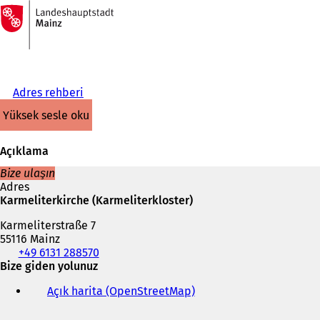
Ana
sayfaya
İçeriğe atla
Adres rehberi
yüksek sesle oku
Açıklama
Bize ulaşın
Adres
Karmeliterkirche (Karmeliterkloster)
Karmeliterstraße 7
55116 Mainz
Telefon,
+49 6131 288570
faks
Bize giden yolunuz
ve
Açık harita (OpenStreetMap)
(
e-
Y
posta
e