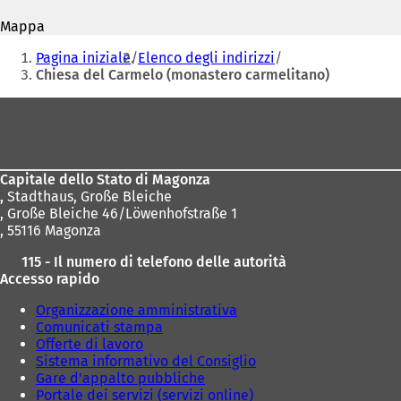
mail
i
i
Mappa
a
a
Siete
p
p
Pagina iniziale
Elenco degli indirizzi
r
r
qui:
Chiesa del Carmelo (monastero carmelitano)
e
e
i
i
Area
n
n
dei
u
u
n
n
piedi
a
a
Capitale dello Stato di Magonza
n
n
,
Stadthaus, Große Bleiche
u
u
, Große Bleiche 46/Löwenhofstraße 1
o
o
, 55116 Magonza
v
v
a
a
115 - Il numero di telefono delle autorità
s
s
Accesso rapido
c
c
h
h
Organizzazione amministrativa
e
e
Comunicati stampa
d
d
Offerte di lavoro
a
a
Sistema informativo del Consiglio
)
)
Gare d'appalto pubbliche
Portale dei servizi (servizi online)