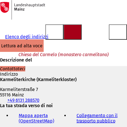
Alla
pagina
Vai al contenuto
iniziale
Elenco degli indirizzi
lettura ad alta voce
Chiesa del Carmelo (monastero carmelitano)
Descrizione del
Contattateci
Indirizzo
Karmeliterkirche (Karmeliterkloster)
Karmeliterstraße 7
55116 Mainz
Telefono,
+49 6131 288570
fax
La tua strada verso di noi
e
Mappa aperta
Collegamento con il
indirizzo
(OpenStreetMap)
(
trasporto pubblico
(
e-
S
S