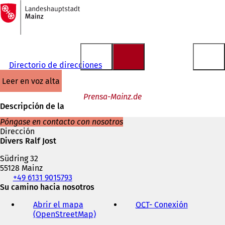
A
la
Saltar al contenido
página
de
inicio
Directorio de direcciones
leer en voz alta
Prensa-Mainz.de
Descripción de la
Póngase en contacto con nosotros
Dirección
Divers Ralf Jost
Südring 32
55128 Mainz
Teléfono,
+49 6131 9015793
fax
Su camino hacia nosotros
y
Abrir el mapa
OCT
- Conexión
(
dirección
(OpenStreetMap)
(
S
de
S
e