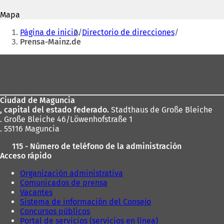
correo
e
a
electrónico
Mapa
a
b
Estás
b
r
Página de inicio
Directorio de direcciones
r
e
aquí:
Prensa-Mainz.de
e
e
e
n
Zona
n
u
de
u
n
n
a
los
a
n
Ciudad de Maguncia
pies
n
u
, capital del estado federado.
Stadthaus de Große Bleiche
u
e
. Große Bleiche 46/Löwenhofstraße 1
e
v
. 55116 Maguncia
v
a
a
p
115 - Número de teléfono de la administración
p
e
Acceso rápido
e
s
s
t
Organización administrativa
t
a
Comunicados de prensa
a
ñ
Vacantes
ñ
a
Sistema de información del Consejo
a
)
Concursos públicos
)
Portal de servicios (servicios en línea)