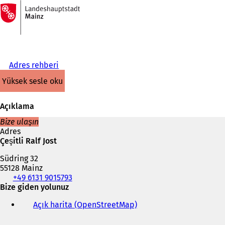
Ana
sayfaya
İçeriğe atla
Adres rehberi
yüksek sesle oku
Açıklama
Bize ulaşın
Adres
Çeşitli Ralf Jost
Südring 32
55128 Mainz
Telefon,
+49 6131 9015793
faks
Bize giden yolunuz
ve
Açık harita (OpenStreetMap)
(
e-
Y
posta
e