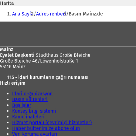
adresi
Harita
n
Buradasınız:
i
Ana Sayfa
Adres rehberi
Basın-Mainz.de
b
i
Ayak
r
bölgesi
s
e
k
Mainz
m
Eyalet Başkenti
Stadthaus Große Bleiche
e
Große Bleiche 46/Löwenhofstraße 1
d
55116 Mainz
e
a
115 - İdari kurumların çağrı numarası
ç
Hızlı erişim
ı
l
İdari organizasyon
ı
Basın Bültenleri
r
Boş İşler
)
Konsey bilgi sistemi
Kamu ihaleleri
Hizmet portalı (çevrimiçi hizmetler)
Haber bültenimize abone olun
Veri koruma ayarları