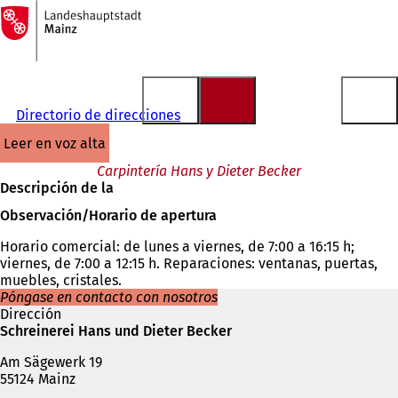
A
la
Saltar al contenido
página
de
inicio
Directorio de direcciones
leer en voz alta
Carpintería Hans y Dieter Becker
Descripción de la
Observación/Horario de apertura
Horario comercial: de lunes a viernes, de 7:00 a 16:15 h;
viernes, de 7:00 a 12:15 h. Reparaciones: ventanas, puertas,
muebles, cristales.
Póngase en contacto con nosotros
Dirección
Schreinerei Hans und Dieter Becker
Am Sägewerk 19
55124 Mainz
Teléfono,