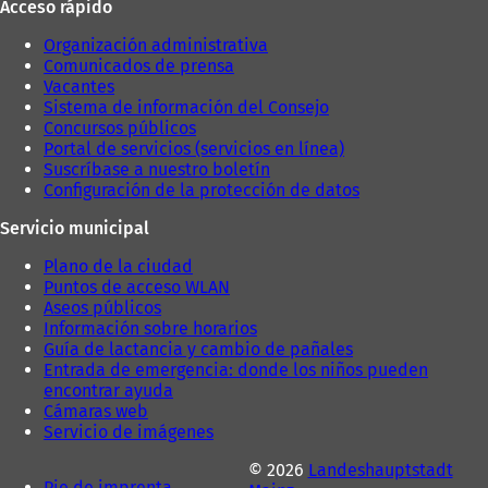
ñ
Acceso rápido
e
s
a
s
t
)
Organización administrativa
t
a
Comunicados de prensa
a
ñ
Vacantes
ñ
a
Sistema de información del Consejo
a
)
Concursos públicos
)
Portal de servicios (servicios en línea)
Suscríbase a nuestro boletín
Configuración de la protección de datos
Servicio municipal
Plano de la ciudad
Puntos de acceso WLAN
Aseos públicos
Información sobre horarios
Guía de lactancia y cambio de pañales
Entrada de emergencia: donde los niños pueden
encontrar ayuda
Cámaras web
Servicio de imágenes
© 2026
Landeshauptstadt
Pie de imprenta