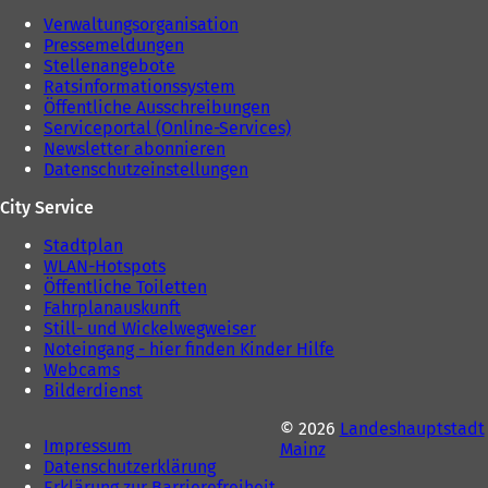
T
a
Verwaltungsorganisation
a
b
Pressemeldungen
b
)
Stellenangebote
)
Ratsinformationssystem
Öffentliche Ausschreibungen
Serviceportal (Online-Services)
Newsletter abonnieren
Datenschutzeinstellungen
City Service
Stadtplan
WLAN-Hotspots
Öffentliche Toiletten
Fahrplanauskunft
Still- und Wickelwegweiser
Noteingang - hier finden Kinder Hilfe
Webcams
Bilderdienst
© 2026
Landeshauptstadt
Impressum
Mainz
Datenschutzerklärung
Erklärung zur Barrierefreiheit