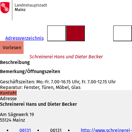
Zur
Startseite
Inhalt anspringen
Adressverzeichnis
vorlesen
Schreinerei Hans und Dieter Becker
Beschreibung
Bemerkung/Öffnungszeiten
Geschäftszeiten: Mo.-Fr. 7.00-16.15 Uhr, Fr. 7.00-12.15 Uhr
Reparatur: Fenster, Türen, Möbel, Glas
Kontakt
Adresse
Schreinerei Hans und Dieter Becker
Am Sägewerk 19
55124 Mainz
Telefon,
06131
06131
http://www.schreinerei-
Fax