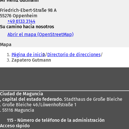
Mr Heinz Gutmann
Friedrich-Ebert-Straße 98 A
55276 Oppenheim
Teléfono,
+49 6133 3144
fax
Su camino hacia nosotros
y
Abrir el mapa (OpenStreetMap)
(
dirección
S
de
Mapa
e
correo
Estás
a
electrónico
Página de inicio
Directorio de direcciones
b
aquí:
Zapatero Gutmann
r
e
Zona
e
de
n
u
los
n
Ciudad de Maguncia
pies
a
, capital del estado federado.
Stadthaus de Große Bleiche
n
. Große Bleiche 46/Löwenhofstraße 1
u
. 55116 Maguncia
e
v
115 - Número de teléfono de la administración
a
Acceso rápido
p