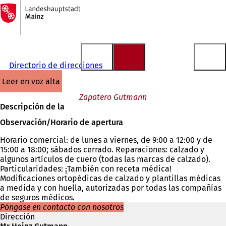
A
la
Saltar al contenido
página
de
inicio
Directorio de direcciones
leer en voz alta
Zapatero Gutmann
Descripción de la
Observación/Horario de apertura
Horario comercial: de lunes a viernes, de 9:00 a 12:00 y de
15:00 a 18:00; sábados cerrado. Reparaciones: calzado y
algunos artículos de cuero (todas las marcas de calzado).
Particularidades: ¡También con receta médica!
Modificaciones ortopédicas de calzado y plantillas médicas
a medida y con huella, autorizadas por todas las compañías
de seguros médicos.
Póngase en contacto con nosotros
Dirección