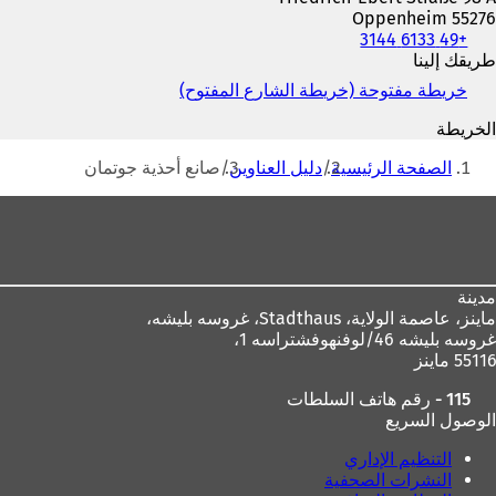
55276 Oppenheim
+49 6133 3144
الهاتف
والفاكس
طريقك إلينا
وعنوان
خريطة مفتوحة (خريطة الشارع المفتوح)
(
البريد
ي
الإلكتروني
الخريطة
ف
أنت
ت
الصفحة الرئيسية
دليل العناوين
صانع أحذية جوتمان
ح
هنا
ف
منطقة
ي
القدم
ع
ل
ا
مدينة
م
ماينز، عاصمة الولاية،
Stadthaus، غروسه بليشه،
ة
غروسه بليشه 46/لوفنهوفشتراسه 1،
ت
55116 ماينز
ب
و
115 - رقم هاتف السلطات
ي
الوصول السريع
ب
ج
التنظيم الإداري
د
النشرات الصحفية
ي