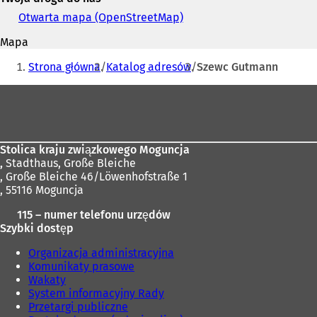
i
Otwarta mapa (OpenStreetMap)
(
adres
O
e-
Mapa
t
mail
Jesteś
w
Strona główna
Katalog adresów
Szewc Gutmann
i
tutaj:
e
Obszar
r
stóp
a
s
i
Stolica kraju związkowego Moguncja
ę
,
Stadthaus, Große Bleiche
w
, Große Bleiche 46/Löwenhofstraße 1
n
, 55116 Moguncja
o
w
115 – numer telefonu urzędów
e
Szybki dostęp
j
k
Organizacja administracyjna
a
Komunikaty prasowe
r
Wakaty
c
System informacyjny Rady
i
Przetargi publiczne
e