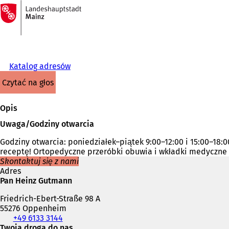
Do
strony
Przejdź do treści
głównej
Katalog adresów
czytać na głos
Opis
Uwaga/Godziny otwarcia
Godziny otwarcia: poniedziałek–piątek 9:00–12:00 i 15:00–18:
receptę! Ortopedyczne przeróbki obuwia i wkładki medyczne n
Skontaktuj się z nami
Adres
Pan Heinz Gutmann
Friedrich-Ebert-Straße 98 A
55276 Oppenheim
Telefon,
+49 6133 3144
faks
Twoja droga do nas