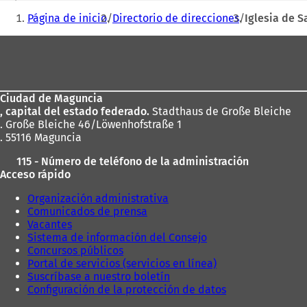
Estás
b
Página de inicio
Directorio de direcciones
Iglesia de S
r
aquí:
e
Zona
e
de
n
u
los
n
Ciudad de Maguncia
pies
a
, capital del estado federado.
Stadthaus de Große Bleiche
n
. Große Bleiche 46/Löwenhofstraße 1
u
. 55116 Maguncia
e
v
115 - Número de teléfono de la administración
a
Acceso rápido
p
e
Organización administrativa
s
Comunicados de prensa
t
Vacantes
a
Sistema de información del Consejo
ñ
Concursos públicos
a
Portal de servicios (servicios en línea)
)
Suscríbase a nuestro boletín
Configuración de la protección de datos