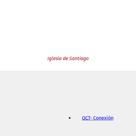
Iglesia de Santiago
OCT
- Conexión
(
S
e
a