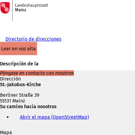
A
la
Saltar al contenido
página
de
inicio
Directorio de direcciones
leer en voz alta
Descripción de la
Póngase en contacto con nosotros
Dirección
St.-Jakobus-Kirche
Berliner Straße 39
55131 Mainz
Su camino hacia nosotros
Abrir el mapa (OpenStreetMap)
(
S
e
Mapa
a