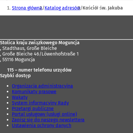
Jesteś
i
Strona główna
Katalog adresów
Kościół św. Jakuba
e
tutaj:
r
Obszar
a
stóp
s
i
ę
Stolica kraju związkowego Moguncja
w
,
Stadthaus, Große Bleiche
n
, Große Bleiche 46/Löwenhofstraße 1
o
, 55116 Moguncja
w
e
115 – numer telefonu urzędów
j
Szybki dostęp
k
a
Organizacja administracyjna
r
Komunikaty prasowe
c
Wakaty
i
System informacyjny Rady
e
Przetargi publiczne
)
Portal usługowy (usługi online)
Zapisz się do naszego newslettera
Ustawienia ochrony danych