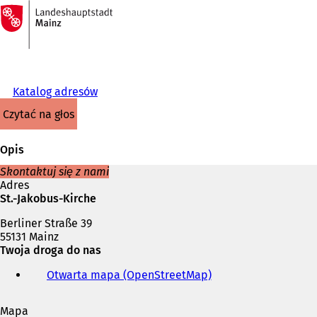
Do
strony
Przejdź do treści
głównej
Katalog adresów
czytać na głos
Opis
Skontaktuj się z nami
Adres
St.-Jakobus-Kirche
Berliner Straße 39
55131 Mainz
Twoja droga do nas
Otwarta mapa (OpenStreetMap)
(
O
t
Mapa
w