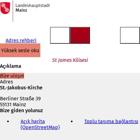
Ana
sayfaya
İçeriğe atla
Adres rehberi
yüksek sesle oku
St James Kilisesi
Açıklama
Bize ulaşın
Adres
St.-Jakobus-Kirche
Berliner Straße 39
55131 Mainz
Bize giden yolunuz
Açık harita
Toplu taşıma bağlantısı
(
(OpenStreetMap)
(
Y
e