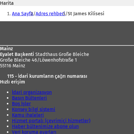
Harita
n
i
Buradasınız:
i
Ana Sayfa
Adres rehberi
St James Kilisesi
b
i
i
Ayak
r
bölgesi
s
e
k
Mainz
m
Eyalet Başkenti
Stadthaus Große Bleiche
e
Große Bleiche 46/Löwenhofstraße 1
d
55116 Mainz
e
a
115 - İdari kurumların çağrı numarası
ç
ı
Hızlı erişim
ı
l
l
ı
İdari organizasyon
ı
Basın Bültenleri
r
)
Boş İşler
)
Konsey bilgi sistemi
Kamu ihaleleri
Hizmet portalı (çevrimiçi hizmetler)
Haber bültenimize abone olun
Veri koruma ayarları