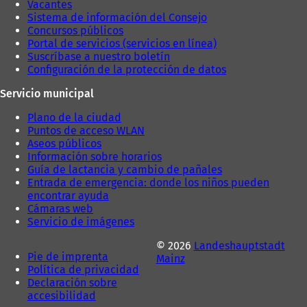
Vacantes
a
)
Sistema de información del Consejo
)
Concursos públicos
Portal de servicios (servicios en línea)
Suscríbase a nuestro boletín
Configuración de la protección de datos
Servicio municipal
Plano de la ciudad
Puntos de acceso WLAN
Aseos públicos
Información sobre horarios
Guía de lactancia y cambio de pañales
Entrada de emergencia: donde los niños pueden
encontrar ayuda
Cámaras web
Servicio de imágenes
© 2026
Landeshauptstadt
Pie de imprenta
Mainz
Política de privacidad
Declaración sobre
accesibilidad