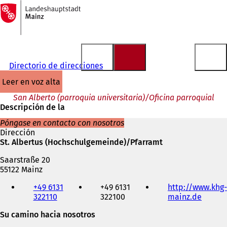
A
la
Saltar al contenido
página
de
inicio
Directorio de direcciones
leer en voz alta
San Alberto (parroquia universitaria)/Oficina parroquial
Descripción de la
Póngase en contacto con nosotros
Dirección
St. Albertus (Hochschulgemeinde)/Pfarramt
Saarstraße 20
55122 Mainz
Teléfono,
+49 6131
+49 6131
http://www.khg-
fax
322110
322100
mainz.de
(
y
S
dirección
Su camino hacia nosotros
e
de
a