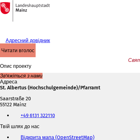
На
головну
Перейти до змісту
сторінку
Адресний довідник
читати вголос
Свят
Опис проекту
Зв'яжіться з нами
Адреса
St. Albertus (Hochschulgemeinde)/Pfarramt
Saarstraße 20
55122 Mainz
Телефон,
+49 6131 322110
факс
та
Твій шлях до нас
адреса
електронної
Відкрита мапа (OpenStreetMap)
(