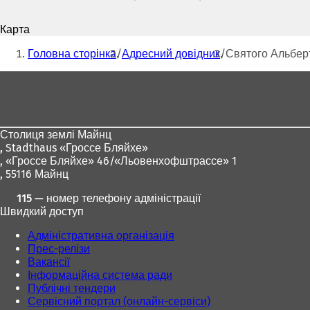
пошти
В
і
Карта
д
Ти
к
Головна сторінка
Адресний довідник
Святого Альберт
р
тут:
и
Зона
в
для
а
є
ніг
т
Столиця землі Майнц
ь
,
Stadthaus «Гроссе Бляйхе»
с
, «Гроссе Бляйхе» 46/«Льовенхофштрассе» 1
я
, 55116 Майнц
в
н
115 — номер телефону адміністрації
о
Швидкий доступ
в
і
Адміністративна організація
й
Прес-релізи
в
Вакансії
к
Інформаційна система ради
л
Публічні тендери
а
Сервісний портал (онлайн-сервіси)
д