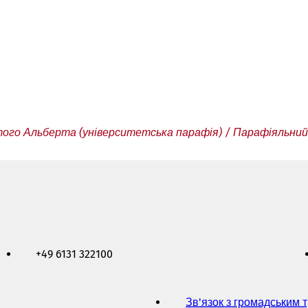
ого Альберта (університетська парафія) / Парафіяльний
+49 6131 322100
Зв'язок з громадським 