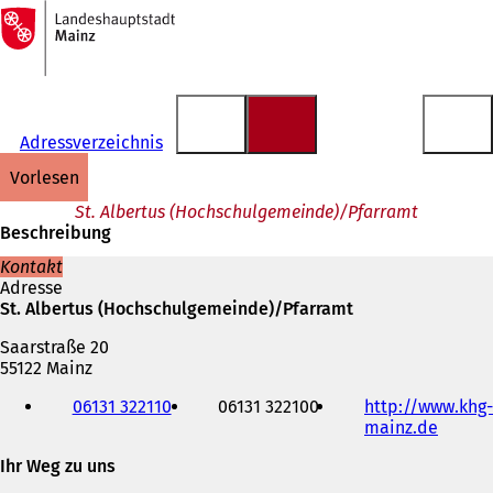
Zur
Startseite
Inhalt anspringen
Adressverzeichnis
vorlesen
St. Albertus (Hochschulgemeinde)/Pfarramt
Beschreibung
Kontakt
Adresse
St. Albertus (Hochschulgemeinde)/Pfarramt
Saarstraße 20
55122 Mainz
Telefon,
06131 322110
06131 322100
http://www.khg-
Fax
mainz.de
(
und
Ö
E-
Ihr Weg zu uns
f
Mail-
f