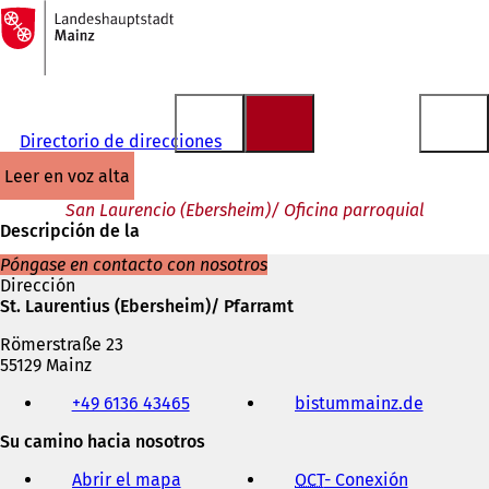
A
la
Saltar al contenido
página
de
inicio
Directorio de direcciones
leer en voz alta
San Laurencio (Ebersheim)/ Oficina parroquial
Descripción de la
Póngase en contacto con nosotros
Dirección
St. Laurentius (Ebersheim)/ Pfarramt
Römerstraße 23
55129 Mainz
Teléfono,
+49 6136 43465
bistummainz.de
(
fax
S
y
Su camino hacia nosotros
e
dirección
a
de
Abrir el mapa
OCT
- Conexión
(
b